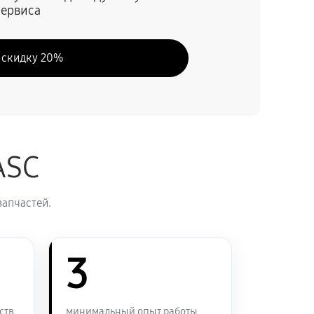
сервиса
70 минут
Заказать
 скидку 20%
50 минут
Заказать
60 минут
Заказать
ASC
60 минут
Заказать
запчастей.
60 минут
Заказать
120 минут
3
Заказать
90 минут
Заказать
ств
минимальный опыт работы