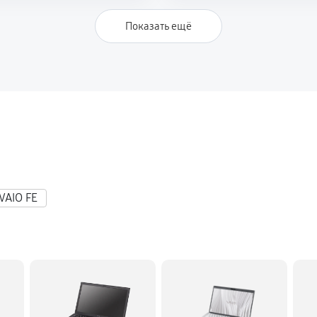
1390 руб
 VGN-A160
Показать ещё
4680 руб
VAIO FE