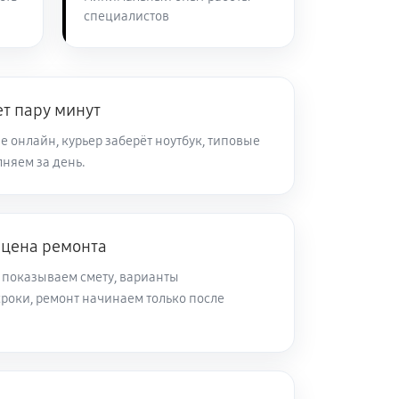
специалистов
80 минут
Заказать
40 минут
Заказать
т пару минут
 онлайн, курьер заберёт ноутбук, типовые
няем за день.
50 минут
Заказать
40 минут
Заказать
 цена ремонта
 показываем смету, варианты
30 минут
Заказать
роки, ремонт начинаем только после
50 минут
Заказать
80 минут
Заказать