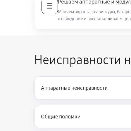
Решаем аппаратные и модул
☰
Меняем экраны, клавиатуры, батаре
охлаждение и восстанавливаем цеп
Замена видеокарты ноутбука Sony
Ремонт разъема питания
Неисправности н
Замена видеочипа ноутбука Sony 
Настройка BIOS ноутбука Sony VA
Аппаратные неисправности
Замена разъема HDMI ноутбука So
Ремонт подсветки ноутбука Sony 
Общие поломки