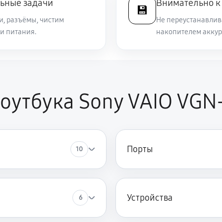
ьные задачи
Внимательно к
💾
и, разъёмы, чистим
Не переустанавлива
и питания.
1920 руб
накопителем аккур
 VAIO VGN-A160
890 руб
оутбука Sony VAIO VGN
3290 руб
VAIO VGN-A160
1120 руб
IO VGN-A160
Порты
10
720 руб
ny VAIO VGN-A160
1440 руб
VAIO VGN-A160
Устройства
6