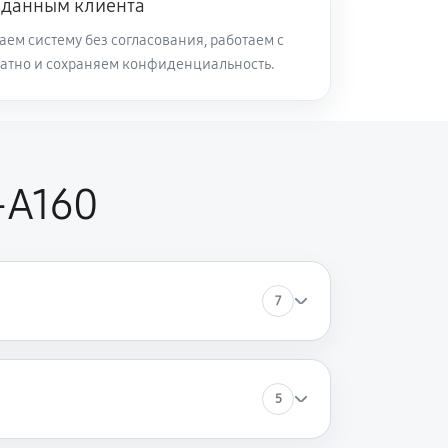
 данным клиента
ем систему без согласования, работаем с
атно и сохраняем конфиденциальность.
50 минут
Заказать
60 минут
Заказать
-A160
120 минут
Заказать
60 минут
Заказать
7
60 минут
Заказать
70 минут
Заказать
5