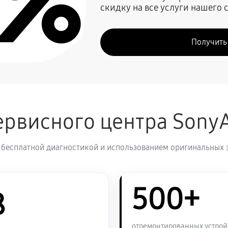
0%
скидку на все услуги нашего 
1260 руб
Получить
1070 руб
1260 руб
 VAIO VGN-A160
рвисного центра Sony
1320 руб
 бесплатной диагностикой и использованием оригинальных 
1270 руб
VAIO VGN-A160
500+
1790 руб
8
1270 руб
IO VGN-A160
отремонтированных устрой