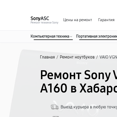
г. Хабаровск
Ежедневно, с 10:00 до 20:00
Sony
ASC
Цены на ремонт
Гарантия
Ремонт техники Sony
Компьютерная техника
Портативная электрони
Главная
/
Ремонт ноутбуков
/
VAIO VG
Ремонт Sony 
A160 в Хабар
Выезд курьера в любую точк