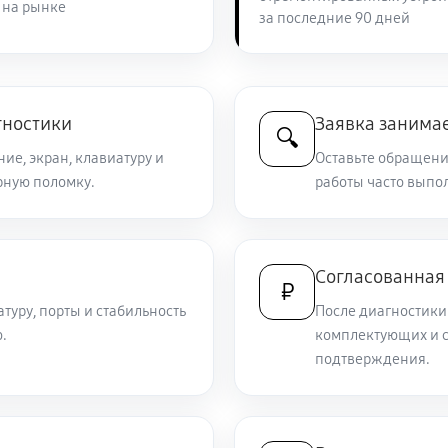
 на рынке
за последние 90 дней
3120 руб
ny VAIO VGN-A160
1270 руб
IO VGN-A160
гностики
Заявка занимае
🔍
ие, экран, клавиатуру и
Оставьте обращение
рную поломку.
1190 руб
работы часто выпол
1510 руб
VAIO VGN-A160
Согласованная
₽
атуру, порты и стабильность
После диагностики
870 руб
ny VAIO VGN-A160
.
комплектующих и с
подтверждения.
900 руб
3000 руб