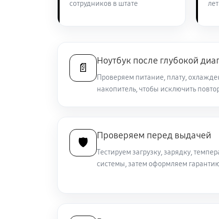
сотрудников в штате
лет
Замена южного моста ноутбука So
Настройка Wi-Fi ноутбука Sony VA
Ноутбук после глубокой диа
📄
Проверяем питание, плату, охлажден
накопитель, чтобы исключить повто
Ремонт петель крышки
Замена вебкамеры ноутбука Sony 
Проверяем перед выдачей
🛡️
Тестируем загрузку, зарядку, темпер
Установка драйверов ноутбука So
системы, затем оформляем гарантию
Замена жесткого диска
Ремонт цепей питания