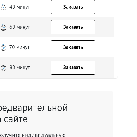
40 минут
Заказать
60 минут
Заказать
70 минут
Заказать
80 минут
Заказать
80 минут
Заказать
редварительной
60 минут
Заказать
 сайте
30 минут
Заказать
 получите индивидуальную