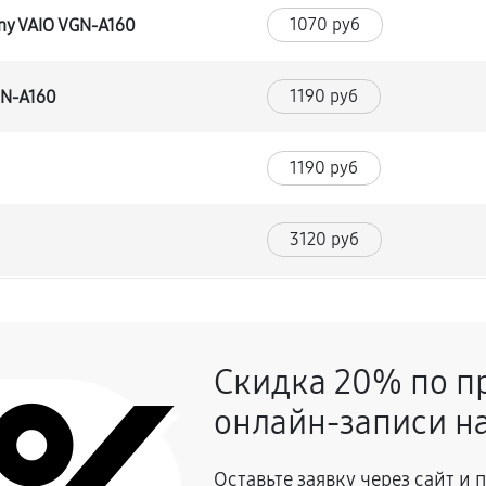
1070 руб
ny VAIO VGN-A160
1190 руб
GN-A160
1190 руб
3120 руб
1370 руб
O VGN-A160
Скидка 20% по п
1190 руб
онлайн-записи на
1190 руб
 VAIO VGN-A160
Оставьте заявку через сайт и