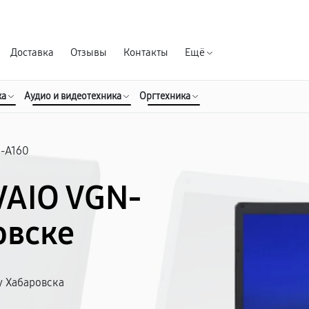
Гарантия д
Доставка
Отзывы
Контакты
Ещё
ка
Аудио и видеотехника
Оргтехника
N-A160
VAIO VGN-
овске
у Хабаровска