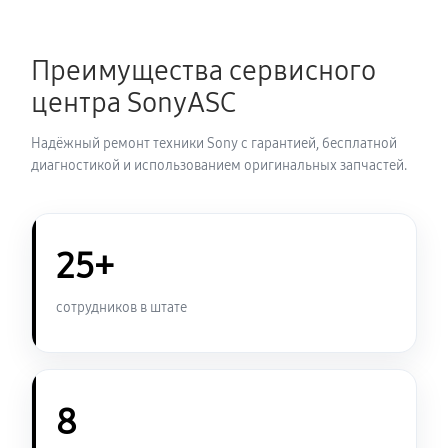
Замена термопасты ноутбука Sony VAIO SV-
Преимущества сервисного
T1312M1R
центра SonyASC
1190 руб
30 минут
Надёжный ремонт техники Sony с гарантией, бесплатной
Замена системы охлаждения
диагностикой и использованием оригинальных запчастей.
1260 руб
70 минут
Замена оперативной памяти
25+
1070 руб
50 минут
сотрудников в штате
Замена микрофона ноутбука Sony VAIO SV-
T1312M1R
1260 руб
60 минут
8
Замена звуковой карты