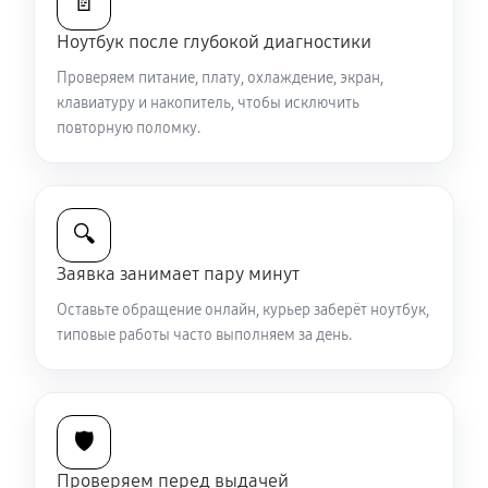
📄
Ноутбук после глубокой диагностики
Ремонт петель крышки
Проверяем питание, плату, охлаждение, экран,
1190 руб
50 минут
клавиатуру и накопитель, чтобы исключить
повторную поломку.
Замена вебкамеры ноутбука Sony VAIO SV-T1312M1R
1510 руб
40 минут
🔍
Установка драйверов ноутбука Sony VAIO SV-
T1312M1R
Заявка занимает пару минут
870 руб
30 минут
Оставьте обращение онлайн, курьер заберёт ноутбук,
типовые работы часто выполняем за день.
Замена жесткого диска
900 руб
50 минут
🛡️
Ремонт цепей питания
3000 руб
80 минут
Проверяем перед выдачей