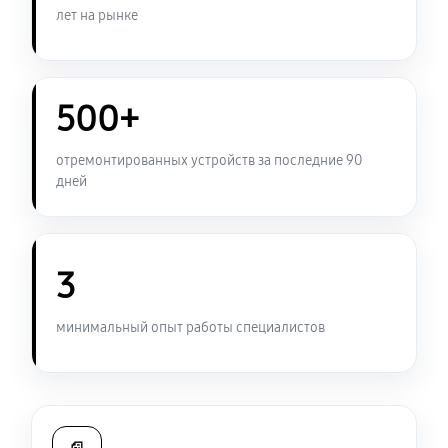
1320 руб
60 минут
лет на рынке
Замена USB порта ноутбука Sony VAIO SV-T1312M1R
1270 руб
60 минут
500+
Замена контроллера питания
отремонтированных устройств за последние 90
1790 руб
120 минут
дней
Чистка от пыли ноутбука Sony VAIO SV-T1312M1R
1270 руб
90 минут
3
Замена южного моста ноутбука Sony VAIO SV-
минимальный опыт работы специалистов
T1312M1R
3120 руб
80 минут
Настройка Wi-Fi ноутбука Sony VAIO SV-T1312M1R
1270 руб
40 минут