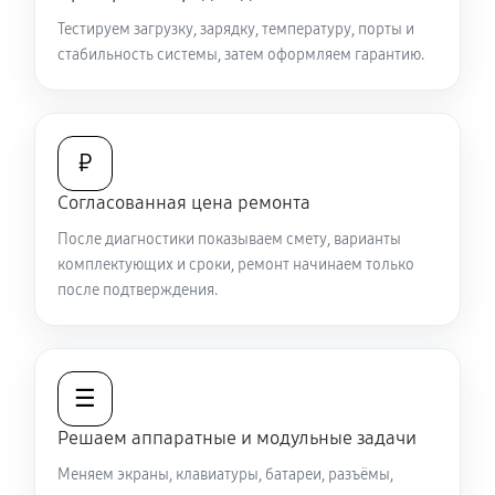
Тестируем загрузку, зарядку, температуру, порты и
Замена видеокарты ноутбука Sony VAIO SV-
стабильность системы, затем оформляем гарантию.
T1312M1R
1920 руб
50 минут
Ремонт разъема питания
₽
890 руб
60 минут
Согласованная цена ремонта
После диагностики показываем смету, варианты
Замена видеочипа ноутбука Sony VAIO SV-T1312M1R
комплектующих и сроки, ремонт начинаем только
3290 руб
120 минут
после подтверждения.
Настройка BIOS ноутбука Sony VAIO SV-T1312M1R
1120 руб
60 минут
☰
Замена разъема HDMI ноутбука Sony VAIO SV-
Решаем аппаратные и модульные задачи
T1312M1R
Меняем экраны, клавиатуры, батареи, разъёмы,
720 руб
60 минут