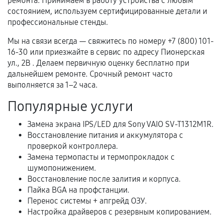
гарантии
ремонта. Принимаем в работу устройства с любым
состоянием, используем сертифицированные детали и
Гарантийный талон.
профессиональные стенды.
Акт выполненных работ с датой, перечнем
Мы на связи всегда — свяжитесь по номеру +7 (800) 101-
услуг и сроком гарантии.
16-30 или приезжайте в сервис по адресу Пионерская
ул., 2В . Делаем первичную оценку бесплатно при
Документы на установленные комплектующие
дальнейшем ремонте. Срочный ремонт часто
и кассовый чек.
выполняется за 1–2 часа.
Популярные услуги
Расширенная гарантия
Замена экрана IPS/LED для Sony VAIO SV-T1312M1R.
Восстановление питания и аккумулятора с
В некоторых случаях возможно оформление
проверкой контроллера.
расширенной гарантии. Стоимость, сроки и
Замена термопасты и термопрокладок с
условия продления согласовываются отдельно и
шумопонижением.
фиксируются в документах.
Восстановление после залития и корпуса.
Пайка BGA на профстанции.
Перенос системы + апгрейд ОЗУ.
Настройка драйверов с резервным копированием.
Когда гарантия не действует