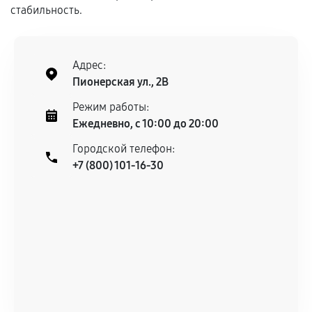
Гарантия на выполненные работы может
стабильность.
сохраняться полностью или частично, если
соблюдены следующие условия:
Предоставленные детали подходят по
Адрес:
техническим параметрам и не имеют внешних
Пионерская ул., 2В
дефектов.
Режим работы:
Установка была выполнена нашим сервисным
Ежедневно, с 10:00 до 20:00
центром.
При этом гарантия на сами комплектующие
Городской телефон:
+7 (800) 101-16-30
остается на стороне производителя или
продавца. За качество сторонних деталей
сервисный центр ответственности не несет.