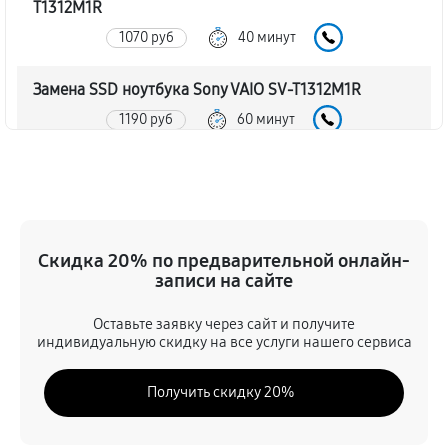
T1312M1R
1070 руб
40 минут
Замена SSD ноутбука Sony VAIO SV-T1312M1R
1190 руб
60 минут
Восстановление данных
1190 руб
70 минут
Замена северного моста
Скидка 20% по предварительной онлайн-
записи на сайте
3120 руб
80 минут
Оставьте заявку через сайт и получите
Замена экрана ноутбука Sony VAIO SV-T1312M1R
индивидуальную скидку на все услуги нашего сервиса
1370 руб
80 минут
Получить скидку 20%
Замена шлейфа матрицы
1190 руб
60 минут