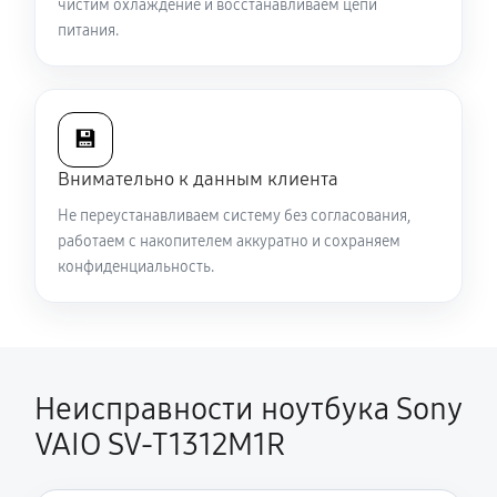
чистим охлаждение и восстанавливаем цепи
питания.
Ремонт подсветки ноутбука Sony VAIO SV-T1312M1R
1440 руб
70 минут
💾
Настройка ОС ноутбука Sony VAIO SV-T1312M1R
Внимательно к данным клиента
1390 руб
60 минут
Не переустанавливаем систему без согласования,
Замена шим-контроллера
работаем с накопителем аккуратно и сохраняем
конфиденциальность.
4680 руб
120 минут
Неисправности ноутбука Sony
VAIO SV-T1312M1R