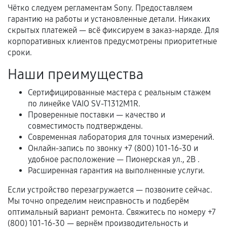
Чётко следуем регламентам Sony. Предоставляем
Нарушение правил эксплуатации,
гарантию на работы и установленные детали. Никаких
механические повреждения, попадание влаги,
скрытых платежей — всё фиксируем в заказ-наряде. Для
перегрев, коррозия.
корпоративных клиентов предусмотрены приоритетные
сроки.
Самостоятельный ремонт или вмешательство
третьих лиц.
Наши преимущества
Естественный износ деталей, если иное не
Сертифицированные мастера с реальным стажем
предусмотрено отдельно.
по линейке VAIO SV-T1312M1R.
Проверенные поставки — качество и
Обращение после окончания гарантийного
совместимость подтверждены.
срока.
Современная лаборатория для точных измерений.
Программные сбои, если это не указано в
Онлайн-запись по звонку +7 (800) 101-16-30 и
отдельных условиях.
удобное расположение — Пионерская ул., 2В .
Расширенная гарантия на выполненные услуги.
Если устройство перезагружается — позвоните сейчас.
Если комплектующие куплены
Мы точно определим неисправность и подберём
самостоятельно
оптимальный вариант ремонта. Свяжитесь по номеру +7
(800) 101-16-30 — вернём производительность и