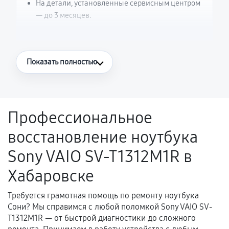
На детали, установленные сервисным центром
— до 3 месяцев.
Что считается гарантийным случаем
Показать полностью
Повторное возникновение неисправности,
напрямую связанной с выполненным
ремонтом.
Профессиональное
Поломка установленной детали при
восстановление ноутбука
нормальной эксплуатации в течение
гарантийного срока.
Sony VAIO SV-T1312M1R в
Несоответствие комплектующей заявленным
Хабаровске
техническим характеристикам.
Требуется грамотная помощь по ремонту ноутбука
Сони? Мы справимся с любой поломкой Sony VAIO SV-
Документы для подтверждения
T1312M1R — от быстрой диагностики до сложного