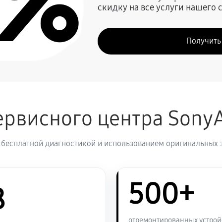
0%
скидку на все услуги нашего 
1260 руб
Получить
1070 руб
1260 руб
VAIO SV-T1113M1R
рвисного центра Sony
1320 руб
 бесплатной диагностикой и использованием оригинальных 
1270 руб
VAIO SV-T1113M1R
500+
1790 руб
8
1270 руб
O SV-T1113M1R
отремонтированных устрой