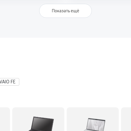
1390 руб
 SV-T1113M1R
Показать ещё
4680 руб
VAIO FE