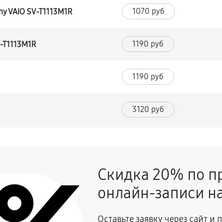
1070 руб
ny VAIO SV-T1113M1R
1190 руб
V-T1113M1R
1190 руб
3120 руб
1370 руб
O SV-T1113M1R
Скидка 20% по п
1190 руб
онлайн-записи на
1190 руб
 VAIO SV-T1113M1R
Оставьте заявку через сайт и