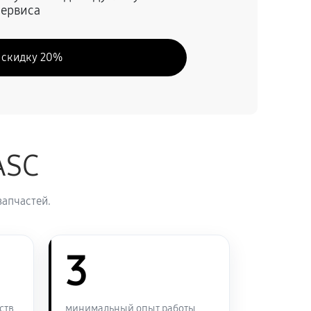
сервиса
70 минут
Заказать
 скидку 20%
50 минут
Заказать
60 минут
Заказать
ASC
60 минут
Заказать
запчастей.
60 минут
Заказать
120 минут
3
Заказать
90 минут
Заказать
ств
минимальный опыт работы