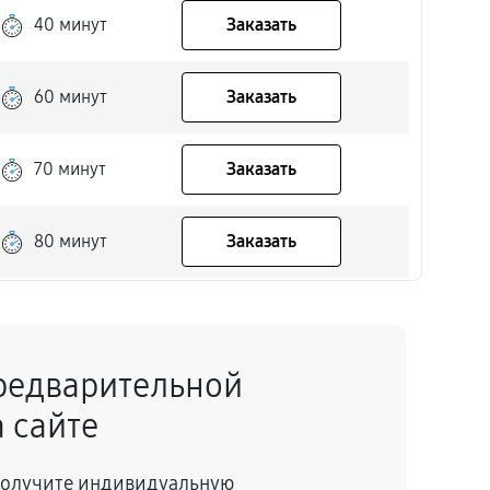
40 минут
Заказать
60 минут
Заказать
70 минут
Заказать
80 минут
Заказать
80 минут
Заказать
редварительной
60 минут
Заказать
 сайте
30 минут
Заказать
 получите индивидуальную