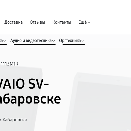
Гарантия д
Доставка
Отзывы
Контакты
Ещё
ка
Аудио и видеотехника
Оргтехника
T1113M1R
VAIO SV-
абаровске
у Хабаровска