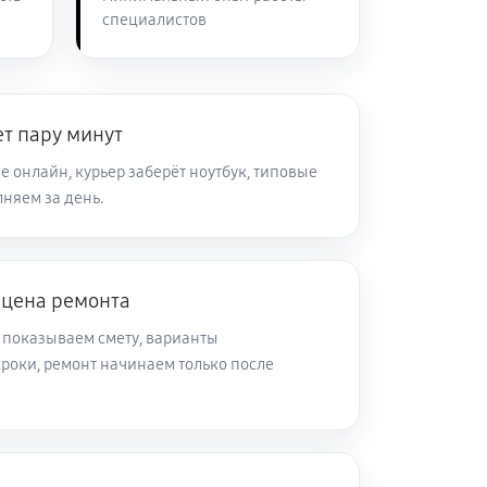
специалистов
80 минут
Заказать
40 минут
Заказать
т пару минут
 онлайн, курьер заберёт ноутбук, типовые
няем за день.
50 минут
Заказать
40 минут
Заказать
 цена ремонта
 показываем смету, варианты
30 минут
Заказать
роки, ремонт начинаем только после
50 минут
Заказать
80 минут
Заказать