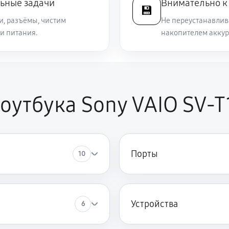
ьные задачи
Внимательно к
💾
и, разъёмы, чистим
Не переустанавлива
и питания.
1920 руб
накопителем аккур
 VAIO SV-T1113M1R
890 руб
оутбука Sony VAIO SV-
3290 руб
VAIO SV-T1113M1R
1120 руб
IO SV-T1113M1R
Порты
10
720 руб
ny VAIO SV-T1113M1R
1440 руб
VAIO SV-T1113M1R
Устройства
6