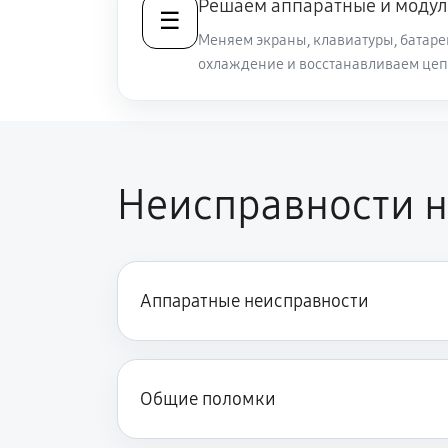
Решаем аппаратные и модул
☰
Меняем экраны, клавиатуры, батаре
охлаждение и восстанавливаем цеп
Замена видеокарты ноутбука Sony
Ремонт разъема питания
Неисправности н
Замена видеочипа ноутбука Sony 
Настройка BIOS ноутбука Sony VA
Аппаратные неисправности
Замена разъема HDMI ноутбука So
Ремонт подсветки ноутбука Sony 
Общие поломки