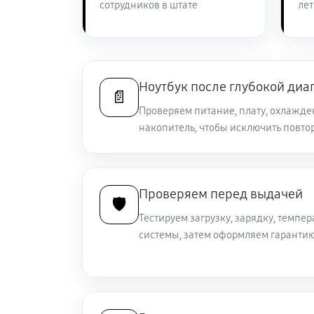
сотрудников в штате
лет
Замена южного моста ноутбука So
Настройка Wi-Fi ноутбука Sony VA
Ноутбук после глубокой диа
📄
Проверяем питание, плату, охлажден
накопитель, чтобы исключить повто
Ремонт петель крышки
Замена вебкамеры ноутбука Sony 
Проверяем перед выдачей
🛡️
Тестируем загрузку, зарядку, темпер
Установка драйверов ноутбука So
системы, затем оформляем гарантию
Замена жесткого диска
Ремонт цепей питания