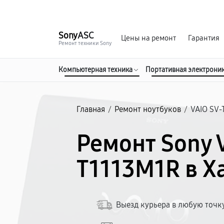
г. Хабаровск
Ежедневно, с 10:00 до 20:00
Sony
ASC
Цены на ремонт
Гарантия
Ремонт техники Sony
Компьютерная техника
Портативная электрони
Главная
/
Ремонт ноутбуков
/
VAIO SV-
Ремонт Sony 
T1113M1R в Х
Выезд курьера в любую точк