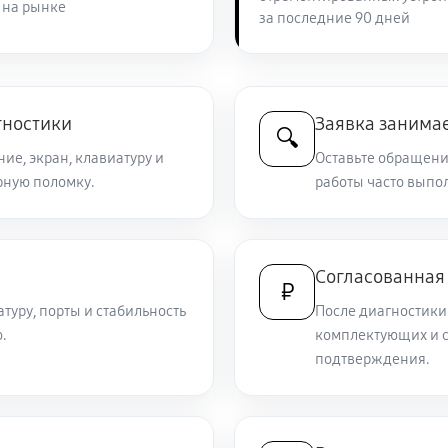
 на рынке
за последние 90 дней
3120 руб
ny VAIO SV-T1113M1R
1270 руб
IO SV-T1113M1R
гностики
Заявка занимае
🔍
ие, экран, клавиатуру и
Оставьте обращение
рную поломку.
1190 руб
работы часто выпол
1510 руб
VAIO SV-T1113M1R
Согласованная
₽
атуру, порты и стабильность
После диагностики
870 руб
ny VAIO SV-T1113M1R
.
комплектующих и с
подтверждения.
900 руб
3000 руб