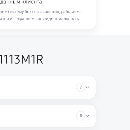
 данным клиента
ем систему без согласования, работаем с
атно и сохраняем конфиденциальность.
50 минут
Заказать
60 минут
Заказать
T1113M1R
120 минут
Заказать
60 минут
Заказать
7
60 минут
Заказать
70 минут
Заказать
5