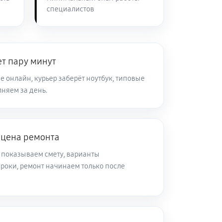
специалистов
80 минут
Заказать
40 минут
Заказать
т пару минут
 онлайн, курьер заберёт ноутбук, типовые
няем за день.
50 минут
Заказать
40 минут
Заказать
 цена ремонта
 показываем смету, варианты
30 минут
Заказать
роки, ремонт начинаем только после
50 минут
Заказать
80 минут
Заказать