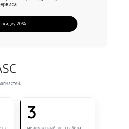
сервиса
70 минут
Заказать
 скидку 20%
50 минут
Заказать
60 минут
Заказать
ASC
60 минут
Заказать
запчастей.
60 минут
Заказать
120 минут
3
Заказать
90 минут
Заказать
ств
минимальный опыт работы