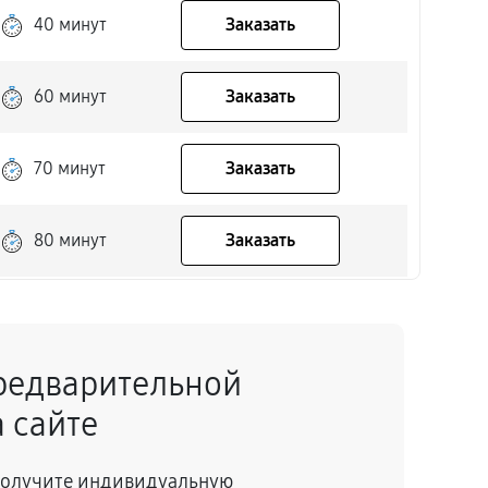
40 минут
Заказать
60 минут
Заказать
70 минут
Заказать
80 минут
Заказать
80 минут
Заказать
редварительной
60 минут
Заказать
 сайте
30 минут
Заказать
 получите индивидуальную