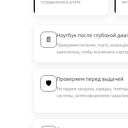
сотрудников в штате
лет
Замена южного моста ноутбука So
Настройка Wi-Fi ноутбука Sony VA
Ноутбук после глубокой диа
📄
Проверяем питание, плату, охлажден
накопитель, чтобы исключить повто
Ремонт петель крышки
Замена вебкамеры ноутбука Sony 
Проверяем перед выдачей
🛡️
Тестируем загрузку, зарядку, темпер
Установка драйверов ноутбука Son
системы, затем оформляем гарантию
Замена жесткого диска
Ремонт цепей питания