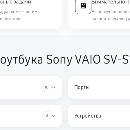
ьные задачи
Внимательно к
💾
и, разъёмы, чистим
Не переустанавлива
и питания.
1920 руб
накопителем аккур
 VAIO SV-S1512X1R
890 руб
оутбука Sony VAIO SV-S
3290 руб
VAIO SV-S1512X1R
1120 руб
IO SV-S1512X1R
Порты
10
720 руб
ny VAIO SV-S1512X1R
1440 руб
VAIO SV-S1512X1R
Устройства
6