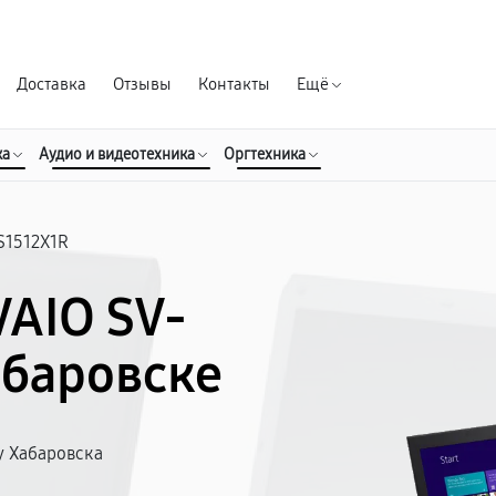
Гарантия д
Доставка
Отзывы
Контакты
Ещё
ка
Аудио и видеотехника
Оргтехника
S1512X1R
VAIO SV-
абаровске
у Хабаровска