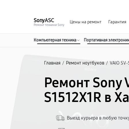
г. Хабаровск
Ежедневно, с 10:00 до 20:00
Sony
ASC
Цены на ремонт
Гарантия
Ремонт техники Sony
Компьютерная техника
Портативная электрони
Главная
/
Ремонт ноутбуков
/
VAIO SV-
Ремонт Sony 
S1512X1R в Х
Выезд курьера в любую точк