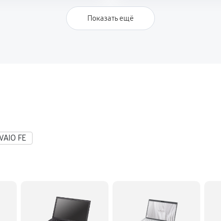
1390 руб
 SV-S1512X1R
Показать ещё
4680 руб
VAIO FE