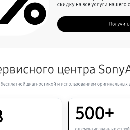
0%
скидку на все услуги нашего 
1260 руб
Получить
1070 руб
1260 руб
VAIO SV-S1512X1R
рвисного центра Sony
1320 руб
 бесплатной диагностикой и использованием оригинальных 
1270 руб
VAIO SV-S1512X1R
500+
1790 руб
8
1270 руб
O SV-S1512X1R
отремонтированных устрой