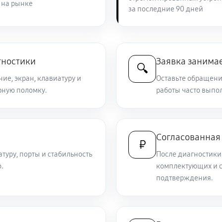
 на рынке
за последние 90 дней
3120 руб
ny VAIO SV-S1512X1R
1270 руб
IO SV-S1512X1R
гностики
Заявка занимае
🔍
ие, экран, клавиатуру и
Оставьте обращение
рную поломку.
1190 руб
работы часто выпол
1510 руб
VAIO SV-S1512X1R
Согласованная
₽
атуру, порты и стабильность
После диагностики
870 руб
y VAIO SV-S1512X1R
.
комплектующих и с
подтверждения.
900 руб
3000 руб