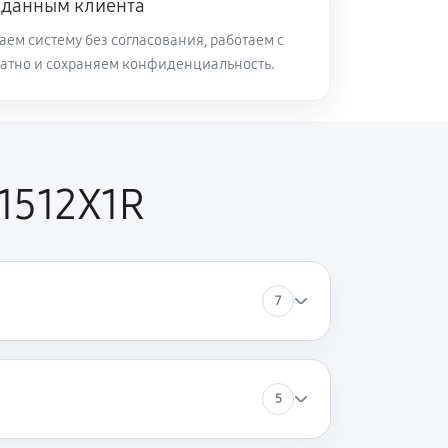
 данным клиента
ем систему без согласования, работаем с
атно и сохраняем конфиденциальность.
50 минут
Заказать
60 минут
Заказать
1512X1R
120 минут
Заказать
60 минут
Заказать
7
60 минут
Заказать
70 минут
Заказать
5