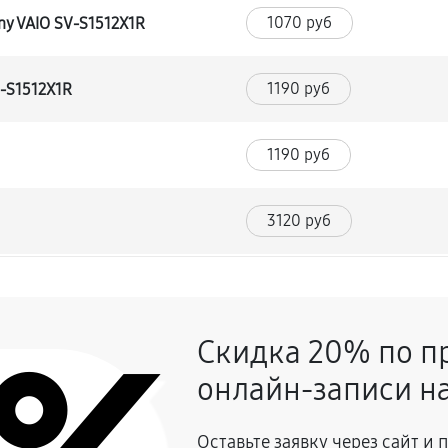
1070 руб
ny VAIO SV-S1512X1R
1190 руб
V-S1512X1R
1190 руб
3120 руб
1370 руб
 SV-S1512X1R
Скидка 20% по п
1190 руб
онлайн-записи на
1190 руб
 VAIO SV-S1512X1R
Оставьте заявку через сайт и