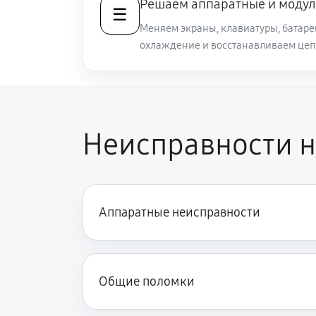
Решаем аппаратные и модул
☰
Меняем экраны, клавиатуры, батаре
охлаждение и восстанавливаем цеп
Замена видеокарты ноутбука Sony
Ремонт разъема питания
Неисправности н
Замена видеочипа ноутбука Sony 
Настройка BIOS ноутбука Sony VA
Аппаратные неисправности
Замена разъема HDMI ноутбука So
Ремонт подсветки ноутбука Sony 
Общие поломки