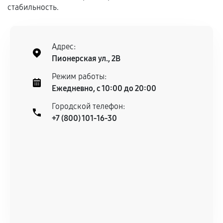
Гарантия на выполненные работы может
стабильность.
сохраняться полностью или частично, если
соблюдены следующие условия:
Предоставленные детали подходят по
Адрес:
техническим параметрам и не имеют внешних
Пионерская ул., 2В
дефектов.
Режим работы:
Установка была выполнена нашим сервисным
Ежедневно, с 10:00 до 20:00
центром.
При этом гарантия на сами комплектующие
Городской телефон:
+7 (800) 101-16-30
остается на стороне производителя или
продавца. За качество сторонних деталей
сервисный центр ответственности не несет.