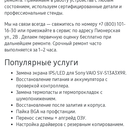
гарантии
ремонта. Принимаем в работу устройства с любым
состоянием, используем сертифицированные детали и
Гарантийный талон.
профессиональные стенды.
Акт выполненных работ с датой, перечнем
Мы на связи всегда — свяжитесь по номеру +7 (800) 101-
услуг и сроком гарантии.
16-30 или приезжайте в сервис по адресу Пионерская
ул., 2В . Делаем первичную оценку бесплатно при
Документы на установленные комплектующие
дальнейшем ремонте. Срочный ремонт часто
и кассовый чек.
выполняется за 1–2 часа.
Популярные услуги
Расширенная гарантия
Замена экрана IPS/LED для Sony VAIO SV-S13A3X9R.
Восстановление питания и аккумулятора с
В некоторых случаях возможно оформление
проверкой контроллера.
расширенной гарантии. Стоимость, сроки и
Замена термопасты и термопрокладок с
условия продления согласовываются отдельно и
шумопонижением.
фиксируются в документах.
Восстановление после залития и корпуса.
Пайка BGA на профстанции.
Перенос системы + апгрейд ОЗУ.
Настройка драйверов с резервным копированием.
Когда гарантия не действует