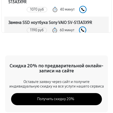
S13A3X9R
1070 руб
40 минут
Замена SSD ноутбука Sony VAIO SV-S13A3X9R
1190 руб
60 минут
Восстановление данных
1190 руб
70 минут
Замена северного моста
Скидка 20% по предварительной онлайн-
записи на сайте
3120 руб
80 минут
Оставьте заявку через сайт и получите
Замена экрана ноутбука Sony VAIO SV-S13A3X9R
индивидуальную скидку на все услуги нашего сервиса
1370 руб
80 минут
Получить скидку 20%
Замена шлейфа матрицы
1190 руб
60 минут