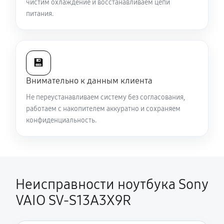
чистим охлаждение и восстанавливаем цепи
720 руб
60 минут
питания.
Ремонт подсветки ноутбука Sony VAIO SV-S13A3X9R
1440 руб
70 минут
💾
Настройка ОС ноутбука Sony VAIO SV-S13A3X9R
Внимательно к данным клиента
1390 руб
60 минут
Не переустанавливаем систему без согласования,
работаем с накопителем аккуратно и сохраняем
Замена шим-контроллера
конфиденциальность.
4680 руб
120 минут
Неисправности ноутбука Sony
VAIO SV-S13A3X9R