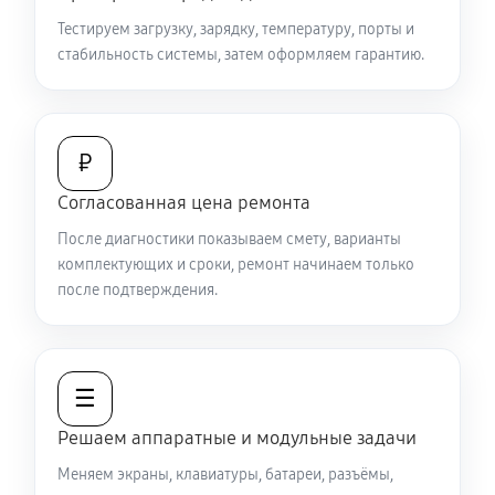
3000 руб
80 минут
Тестируем загрузку, зарядку, температуру, порты и
стабильность системы, затем оформляем гарантию.
Замена видеокарты ноутбука Sony VAIO SV-
S13A3X9R
1920 руб
50 минут
₽
Ремонт разъема питания
Согласованная цена ремонта
890 руб
60 минут
После диагностики показываем смету, варианты
комплектующих и сроки, ремонт начинаем только
Замена видеочипа ноутбука Sony VAIO SV-S13A3X9R
после подтверждения.
3290 руб
120 минут
Настройка BIOS ноутбука Sony VAIO SV-S13A3X9R
☰
1120 руб
60 минут
Решаем аппаратные и модульные задачи
Замена разъема HDMI ноутбука Sony VAIO SV-
Меняем экраны, клавиатуры, батареи, разъёмы,
S13A3X9R