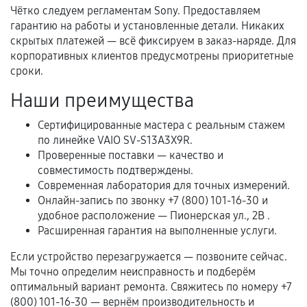
Чётко следуем регламентам Sony. Предоставляем
Нарушение правил эксплуатации,
гарантию на работы и установленные детали. Никаких
механические повреждения, попадание влаги,
скрытых платежей — всё фиксируем в заказ-наряде. Для
перегрев, коррозия.
корпоративных клиентов предусмотрены приоритетные
сроки.
Самостоятельный ремонт или вмешательство
третьих лиц.
Наши преимущества
Естественный износ деталей, если иное не
Сертифицированные мастера с реальным стажем
предусмотрено отдельно.
по линейке VAIO SV-S13A3X9R.
Проверенные поставки — качество и
Обращение после окончания гарантийного
совместимость подтверждены.
срока.
Современная лаборатория для точных измерений.
Программные сбои, если это не указано в
Онлайн-запись по звонку +7 (800) 101-16-30 и
отдельных условиях.
удобное расположение — Пионерская ул., 2В .
Расширенная гарантия на выполненные услуги.
Если устройство перезагружается — позвоните сейчас.
Если комплектующие куплены
Мы точно определим неисправность и подберём
самостоятельно
оптимальный вариант ремонта. Свяжитесь по номеру +7
(800) 101-16-30 — вернём производительность и