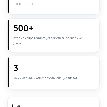
1320 руб
60 минут
лет на рынке
Замена USB порта ноутбука Sony VAIO SV-S13A3X9R
1270 руб
60 минут
500+
Замена контроллера питания
отремонтированных устройств за последние 90
1790 руб
120 минут
дней
Чистка от пыли ноутбука Sony VAIO SV-S13A3X9R
1270 руб
90 минут
3
Замена южного моста ноутбука Sony VAIO SV-
минимальный опыт работы специалистов
S13A3X9R
3120 руб
80 минут
Настройка Wi-Fi ноутбука Sony VAIO SV-S13A3X9R
1270 руб
40 минут