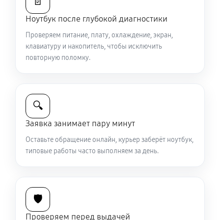
📄
Ноутбук после глубокой диагностики
Ремонт петель крышки
Проверяем питание, плату, охлаждение, экран,
1190 руб
50 минут
клавиатуру и накопитель, чтобы исключить
повторную поломку.
Замена вебкамеры ноутбука Sony VAIO SV-
S13A3X9R
1510 руб
40 минут
🔍
Установка драйверов ноутбука Sony VAIO SV-
Заявка занимает пару минут
S13A3X9R
Оставьте обращение онлайн, курьер заберёт ноутбук,
870 руб
30 минут
типовые работы часто выполняем за день.
Замена жесткого диска
900 руб
50 минут
🛡️
Ремонт цепей питания
Проверяем перед выдачей