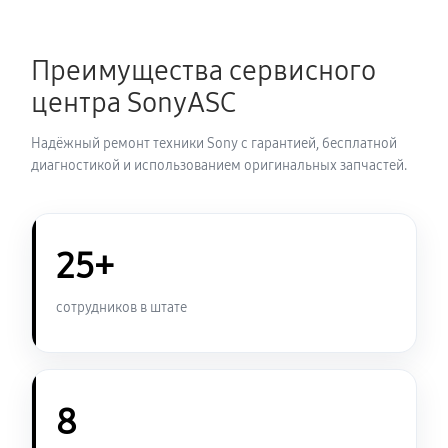
Замена термопасты ноутбука Sony VAIO SV-
Преимущества сервисного
S13A3X9R
центра SonyASC
1190 руб
30 минут
Надёжный ремонт техники Sony с гарантией, бесплатной
Замена системы охлаждения
диагностикой и использованием оригинальных запчастей.
1260 руб
70 минут
Замена оперативной памяти
25+
1070 руб
50 минут
сотрудников в штате
Замена микрофона ноутбука Sony VAIO SV-
S13A3X9R
1260 руб
60 минут
8
Замена звуковой карты