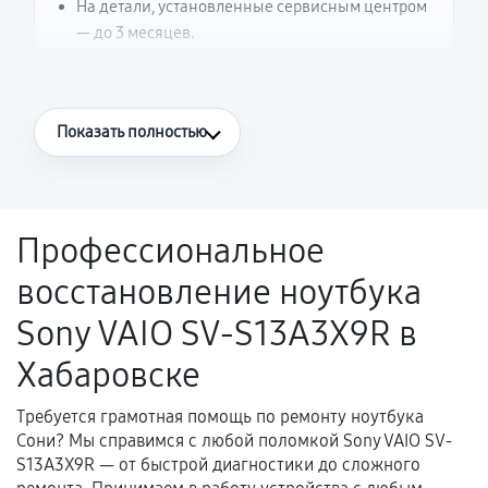
На детали, установленные сервисным центром
— до 3 месяцев.
Что считается гарантийным случаем
Показать полностью
Повторное возникновение неисправности,
напрямую связанной с выполненным
ремонтом.
Профессиональное
Поломка установленной детали при
восстановление ноутбука
нормальной эксплуатации в течение
гарантийного срока.
Sony VAIO SV-S13A3X9R в
Несоответствие комплектующей заявленным
Хабаровске
техническим характеристикам.
Требуется грамотная помощь по ремонту ноутбука
Сони? Мы справимся с любой поломкой Sony VAIO SV-
Документы для подтверждения
S13A3X9R — от быстрой диагностики до сложного