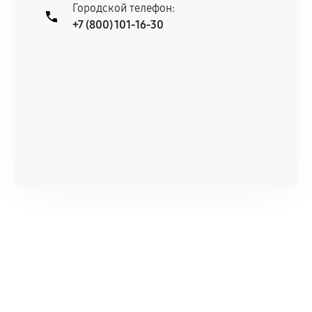
При этом гарантия на сами комплектующие
Городской телефон:
+7 (800) 101-16-30
остается на стороне производителя или
продавца. За качество сторонних деталей
сервисный центр ответственности не несет.