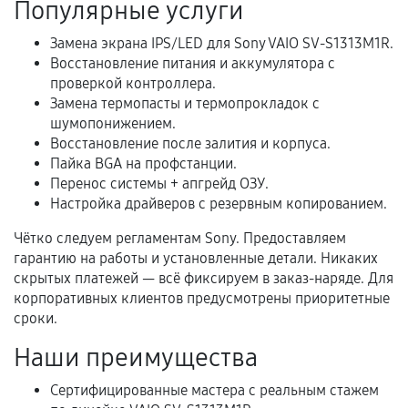
Популярные услуги
Расширенная гарантия
Замена экрана IPS/LED для Sony VAIO SV-S1313M1R.
Восстановление питания и аккумулятора с
В некоторых случаях возможно оформление
проверкой контроллера.
расширенной гарантии. Стоимость, сроки и
Замена термопасты и термопрокладок с
условия продления согласовываются отдельно и
шумопонижением.
фиксируются в документах.
Восстановление после залития и корпуса.
Пайка BGA на профстанции.
Перенос системы + апгрейд ОЗУ.
Настройка драйверов с резервным копированием.
Когда гарантия не действует
Чётко следуем регламентам Sony. Предоставляем
Нарушение правил эксплуатации,
гарантию на работы и установленные детали. Никаких
механические повреждения, попадание влаги,
скрытых платежей — всё фиксируем в заказ-наряде. Для
перегрев, коррозия.
корпоративных клиентов предусмотрены приоритетные
сроки.
Самостоятельный ремонт или вмешательство
третьих лиц.
Наши преимущества
Естественный износ деталей, если иное не
Сертифицированные мастера с реальным стажем
предусмотрено отдельно.