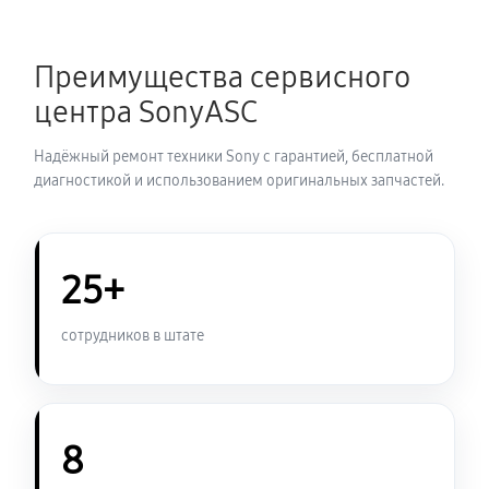
Замена термопасты ноутбука Sony VAIO SV-
Преимущества сервисного
S1313M1R
центра SonyASC
1190 руб
30 минут
Надёжный ремонт техники Sony с гарантией, бесплатной
Замена системы охлаждения
диагностикой и использованием оригинальных запчастей.
1260 руб
70 минут
Замена оперативной памяти
25+
1070 руб
50 минут
сотрудников в штате
Замена микрофона ноутбука Sony VAIO SV-
S1313M1R
1260 руб
60 минут
8
Замена звуковой карты