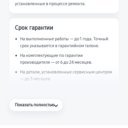
установленные в процессе ремонта.
Срок гарантии
На выполненные работы — до 1 года. Точный
срок указывается в гарантийном талоне.
На комплектующие по гарантии
производителя — от 6 до 24 месяцев.
На детали, установленные сервисным центром
— до 3 месяцев.
Что считается гарантийным случаем
Показать полностью
Повторное возникновение неисправности,
напрямую связанной с выполненным
ремонтом.