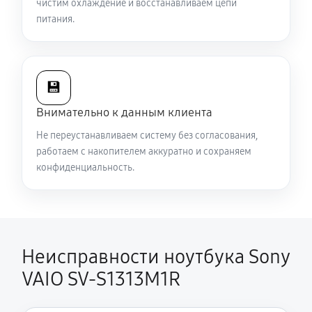
чистим охлаждение и восстанавливаем цепи
720 руб
60 минут
питания.
Ремонт подсветки ноутбука Sony VAIO SV-S1313M1R
1440 руб
70 минут
💾
Настройка ОС ноутбука Sony VAIO SV-S1313M1R
Внимательно к данным клиента
1390 руб
60 минут
Не переустанавливаем систему без согласования,
работаем с накопителем аккуратно и сохраняем
Замена шим-контроллера
конфиденциальность.
4680 руб
120 минут
Неисправности ноутбука Sony
VAIO SV-S1313M1R