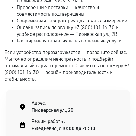
по линейке VAIO SV-S1313M1R.
Проверенные поставки — качество и
Обращение после окончания гарантийного
совместимость подтверждены.
срока.
Современная лаборатория для точных измерений.
Программные сбои, если это не указано в
Онлайн-запись по звонку +7 (800) 101-16-30 и
отдельных условиях.
удобное расположение — Пионерская ул., 2В .
Расширенная гарантия на выполненные услуги.
Если устройство перезагружается — позвоните сейчас.
Если комплектующие куплены
Мы точно определим неисправность и подберём
самостоятельно
оптимальный вариант ремонта. Свяжитесь по номеру +7
(800) 101-16-30 — вернём производительность и
Гарантия на выполненные работы может
стабильность.
сохраняться полностью или частично, если
соблюдены следующие условия:
Предоставленные детали подходят по
Адрес:
техническим параметрам и не имеют внешних
Пионерская ул., 2В
дефектов.
Режим работы:
Установка была выполнена нашим сервисным
Ежедневно, с 10:00 до 20:00
центром.