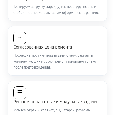
3000 руб
80 минут
Тестируем загрузку, зарядку, температуру, порты и
стабильность системы, затем оформляем гарантию.
Замена видеокарты ноутбука Sony VAIO SV-
S1313M1R
1920 руб
50 минут
₽
Ремонт разъема питания
Согласованная цена ремонта
890 руб
60 минут
После диагностики показываем смету, варианты
комплектующих и сроки, ремонт начинаем только
Замена видеочипа ноутбука Sony VAIO SV-S1313M1R
после подтверждения.
3290 руб
120 минут
Настройка BIOS ноутбука Sony VAIO SV-S1313M1R
☰
1120 руб
60 минут
Решаем аппаратные и модульные задачи
Замена разъема HDMI ноутбука Sony VAIO SV-
Меняем экраны, клавиатуры, батареи, разъёмы,
S1313M1R