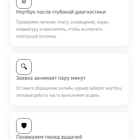
📄
Ноутбук после глубокой диагностики
Ремонт петель крышки
Проверяем питание, плату, охлаждение, экран,
1190 руб
50 минут
клавиатуру и накопитель, чтобы исключить
повторную поломку.
Замена вебкамеры ноутбука Sony VAIO SV-
S1313M1R
1510 руб
40 минут
🔍
Установка драйверов ноутбука Sony VAIO SV-
Заявка занимает пару минут
S1313M1R
Оставьте обращение онлайн, курьер заберёт ноутбук,
870 руб
30 минут
типовые работы часто выполняем за день.
Замена жесткого диска
900 руб
50 минут
🛡️
Ремонт цепей питания
Проверяем перед выдачей