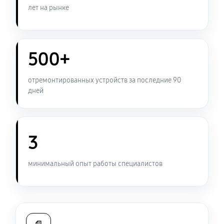
1320 руб
60 минут
лет на рынке
Замена USB порта ноутбука Sony VAIO SV-S1313M1R
1270 руб
60 минут
500+
Замена контроллера питания
отремонтированных устройств за последние 90
1790 руб
120 минут
дней
Чистка от пыли ноутбука Sony VAIO SV-S1313M1R
1270 руб
90 минут
3
Замена южного моста ноутбука Sony VAIO SV-
минимальный опыт работы специалистов
S1313M1R
3120 руб
80 минут
Настройка Wi-Fi ноутбука Sony VAIO SV-S1313M1R
1270 руб
40 минут