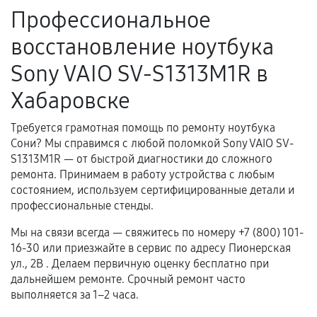
Профессиональное
Поломка установленной детали при
восстановление ноутбука
нормальной эксплуатации в течение
гарантийного срока.
Sony VAIO SV-S1313M1R в
Несоответствие комплектующей заявленным
Хабаровске
техническим характеристикам.
Требуется грамотная помощь по ремонту ноутбука
Сони? Мы справимся с любой поломкой Sony VAIO SV-
Документы для подтверждения
S1313M1R — от быстрой диагностики до сложного
гарантии
ремонта. Принимаем в работу устройства с любым
состоянием, используем сертифицированные детали и
Гарантийный талон.
профессиональные стенды.
Акт выполненных работ с датой, перечнем
Мы на связи всегда — свяжитесь по номеру +7 (800) 101-
услуг и сроком гарантии.
16-30 или приезжайте в сервис по адресу Пионерская
ул., 2В . Делаем первичную оценку бесплатно при
Документы на установленные комплектующие
дальнейшем ремонте. Срочный ремонт часто
и кассовый чек.
выполняется за 1–2 часа.