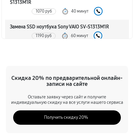
S1313M1R
1070 руб
40 минут
Замена SSD ноутбука Sony VAIO SV-S1313M1R
1190 руб
60 минут
Восстановление данных
1190 руб
70 минут
Замена северного моста
Скидка 20% по предварительной онлайн-
записи на сайте
3120 руб
80 минут
Оставьте заявку через сайт и получите
Замена экрана ноутбука Sony VAIO SV-S1313M1R
индивидуальную скидку на все услуги нашего сервиса
1370 руб
80 минут
Получить скидку 20%
Замена шлейфа матрицы
1190 руб
60 минут