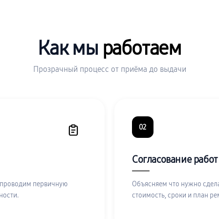
Как мы
работаем
Прозрачный процесс от приёма до выдачи
02
Согласование работ
 проводим первичную
Объясняем что нужно сдела
ности.
стоимость, сроки и план ре