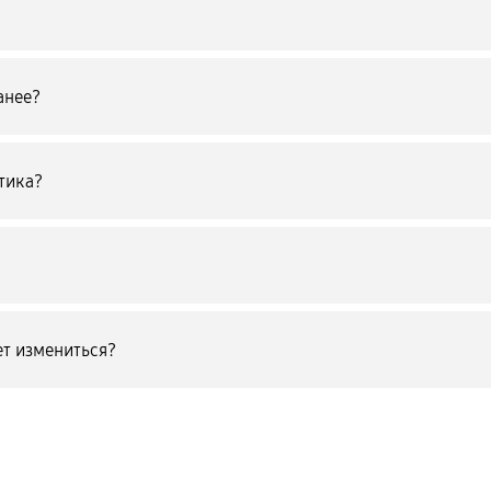
анее?
тика?
т измениться?