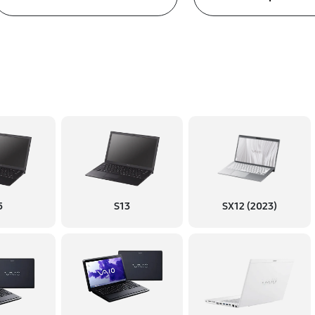
5
S13
SX12 (2023)