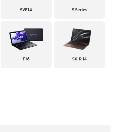
SVE14
S Series
F16
SX-R 14