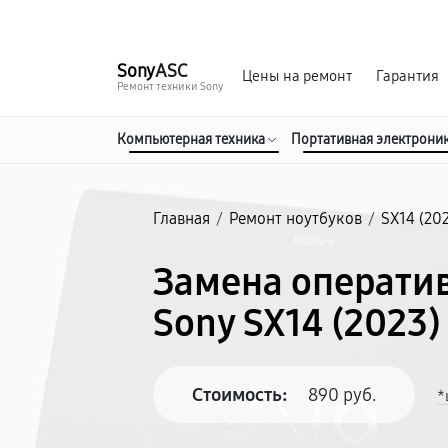
г. Хабаровск
Ежедневно, с 10:00 до 20:00
Sony
ASC
Цены на ремонт
Гарантия
Ремонт техники Sony
Компьютерная техника
Портативная электрони
Главная
/
Ремонт ноутбуков
/
SX14 (20
Замена операти
Sony SX14 (2023)
Стоимость:
890 руб.
*