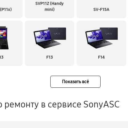
SVP11Z (Handy
 (P11x)
mini)
SV-F15A
13
F13
F14
Показать всё
о ремонту в сервисе SonyASC