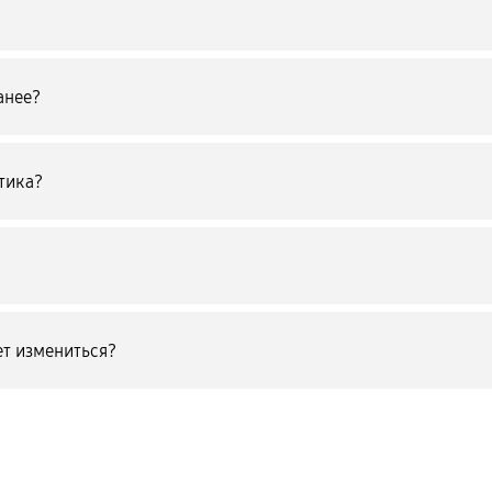
анее?
тика?
т измениться?