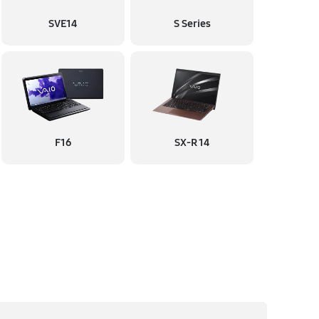
SVE14
S Series
F16
SX-R 14