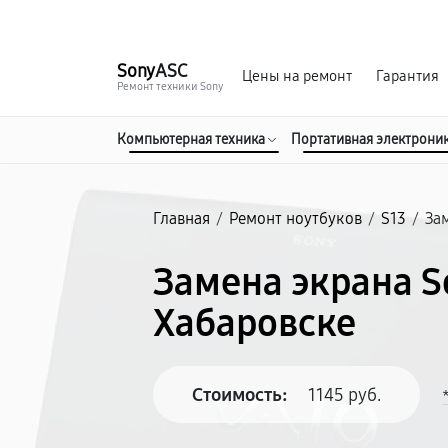
г. Хабаровск
Ежедневно, с 10:00 до 20:00
Sony
ASC
Цены на ремонт
Гарантия
Ремонт техники Sony
Компьютерная техника
Портативная электрони
Главная
/
Ремонт ноутбуков
/
S13
/
За
Замена экрана S
Хабаровске
Стоимость:
1145 руб.