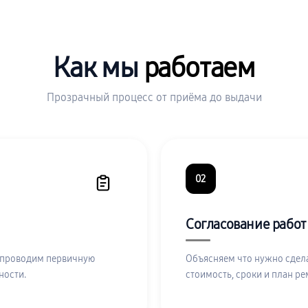
Как мы
работаем
Прозрачный процесс от приёма до выдачи
02
Согласование работ
 проводим первичную
Объясняем что нужно сдела
ности.
стоимость, сроки и план ре