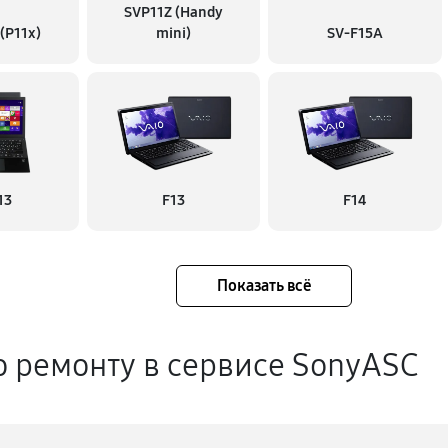
SVP11Z (Handy
 (P11x)
mini)
SV-F15A
13
F13
F14
Показать всё
о ремонту в сервисе SonyASC