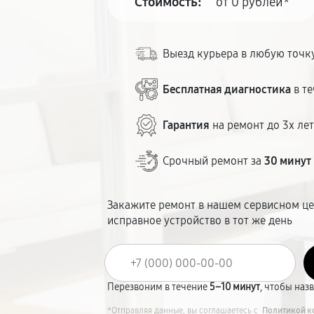
Стоимость:
от 0 рублей*
Выезд курьера в любую точк
Бесплатная диагностика
в те
Гарантия
на ремонт до 3х ле
Срочный ремонт за
30 минут
Закажите ремонт в нашем сервисном це
исправное устройство в тот же день
Перезвоним в течение
5–10 минут
, чтобы наз
*Отправляя данные, вы соглашаетесь с
Политикой к