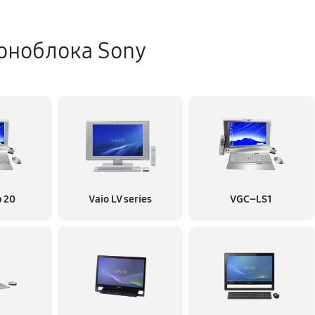
оноблока Sony
p 20
Vaio LV series
VGC–LS1