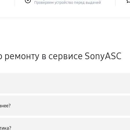
Проверяем устройство перед выдачей
о ремонту в сервисе SonyASC
анее?
тика?