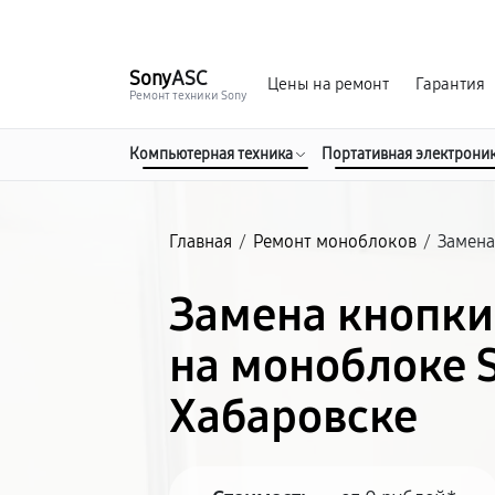
г. Хабаровск
Ежедневно, с 10:00 до 20:00
Sony
ASC
Цены на ремонт
Гарантия
Ремонт техники Sony
Компьютерная техника
Портативная электрони
Главная
/
Ремонт моноблоков
/
Замена
Замена кнопк
на моноблоке S
Хабаровске