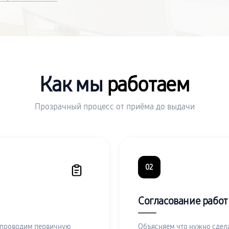
Как мы
работаем
Прозрачный процесс от приёма до выдачи
02
Согласование работ
 проводим первичную
Объясняем что нужно сдела