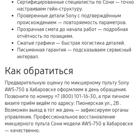
Сертифицированные специалисты по Сони — точно
Самостоятельный ремонт или вмешательство
настраиваем гейн-структуру.
третьих лиц.
Проверенные детали Sony с подтверждённым
Естественный износ деталей, если иное не
происхождением — повторяемость параметров.
предусмотрено отдельно.
Прозрачная смета до начала работ — подробная
отчётность по позициям.
Обращение после окончания гарантийного
Сжатые графики — быстрая логистика деталей.
срока.
Письменная гарантия — подсказываем сервисный
Программные сбои, если это не указано в
интервал.
отдельных условиях.
Как обратиться
Предварительную оценку по микшерному пульту Sony
Если комплектующие куплены
AWS-750 в Хабаровске оформляем в день обращения.
Позвоните по номеру +7 (800) 101-16-30, а при личном
самостоятельно
визите приём ведём по адресу: Пионерская ул., 2В .
Гарантия на выполненные работы может
Возможен выезд в тот же день — зафиксируем органы
управления. Профессиональное восстановление
сохраняться полностью или частично, если
микшерного пульта Сони модели AWS-750 в Хабаровске
соблюдены следующие условия:
— качественно.
Предоставленные детали подходят по