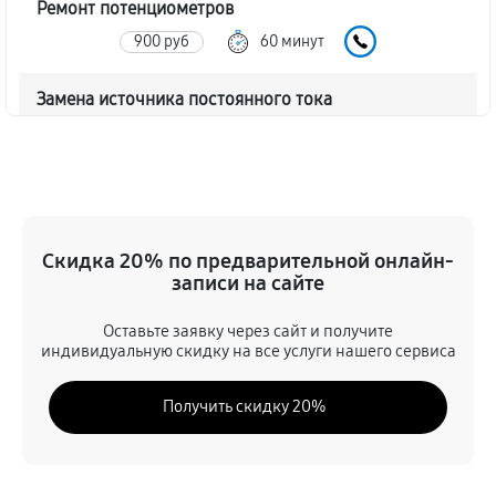
Ремонт потенциометров
900 руб
60 минут
Замена источника постоянного тока
1020 руб
60 минут
Замена усилителей микшерного пульта Sony AWS-
750
840 руб
60 минут
Скидка 20% по предварительной онлайн-
записи на сайте
Восстановление после попадания влаги
Оставьте заявку через сайт и получите
1080 руб
60 минут
индивидуальную скидку на все услуги нашего сервиса
Замена фейдеров микшерного пульта Sony AWS-750
Получить скидку 20%
1020 руб
60 минут
Ремонт корпусных элементов