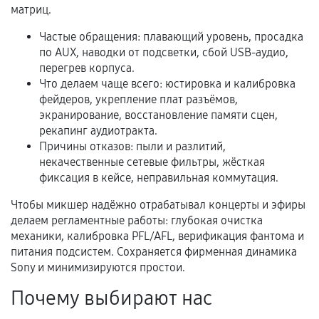
матриц.
Документы на установленные комплектующие
Частые обращения: плавающий уровень, просадка
и кассовый чек.
по AUX, наводки от подсветки, сбой USB-аудио,
перегрев корпуса.
Что делаем чаще всего: юстировка и калибровка
Расширенная гарантия
фейдеров, укрепление плат разъёмов,
экранирование, восстановление памяти сцен,
В некоторых случаях возможно оформление
рекапинг аудиотракта.
расширенной гарантии. Стоимость, сроки и
Причины отказов: пыли и разлитий,
условия продления согласовываются отдельно и
некачественные сетевые фильтры, жёсткая
фиксация в кейсе, неправильная коммутация.
фиксируются в документах.
Чтобы микшер надёжно отрабатывал концерты и эфиры
делаем регламентные работы: глубокая очистка
механики, калибровка PFL/AFL, верификация фантома и
Когда гарантия не действует
питания подсистем. Сохраняется фирменная динамика
Нарушение правил эксплуатации,
Sony и минимизируются простои.
механические повреждения, попадание влаги,
Почему выбирают нас
перегрев, коррозия.