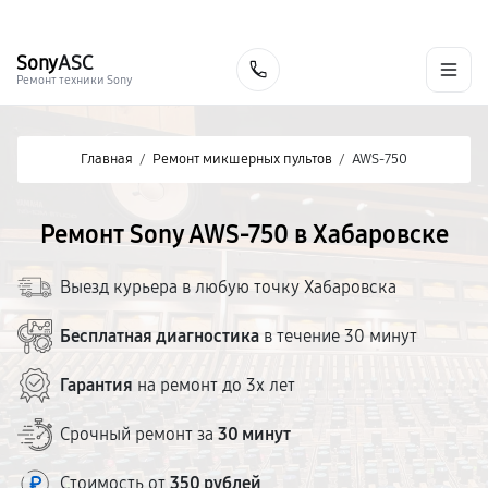
г. Хабаровск
Ежедневно, с 10:00 до 20:00
+7 (800) 101-16-30
Sony
ASC
Заказать
Ремонт техники Sony
Главная
/
Ремонт микшерных пультов
/
AWS-750
Ремонт Sony AWS-750 в Хабаровске
Выезд курьера в любую точку Хабаровска
Бесплатная диагностика
в течение 30 минут
Гарантия
на ремонт до 3х лет
Срочный ремонт за
30 минут
Стоимость от
350 рублей