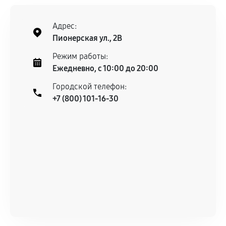
техническим параметрам и не имеют внешних
дефектов.
Адрес:
Установка была выполнена нашим сервисным
Пионерская ул., 2В
центром.
При этом гарантия на сами комплектующие
Режим работы:
остается на стороне производителя или
Ежедневно, с 10:00 до 20:00
продавца. За качество сторонних деталей
Городской телефон:
сервисный центр ответственности не несет.
+7 (800) 101-16-30