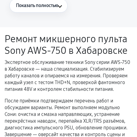
Что считается гарантийным случаем
Показать полностью
Повторное возникновение неисправности,
напрямую связанной с выполненным
ремонтом.
Ремонт микшерного пульта
Поломка установленной детали при
Sony AWS-750 в Хабаровске
нормальной эксплуатации в течение
гарантийного срока.
Экспертное обслуживание техники Sony серии AWS-750
Несоответствие комплектующей заявленным
в Хабаровске — наша специализация. Стабилизируем
техническим характеристикам.
работу каналов и опираемся на измерения. Проверяем
каждый узел с тестом THD+N, проверкой фантомного
питания 48V и контролем стабильности питания.
Документы для подтверждения
После приёмки подтверждаем перечень работ и
гарантии
обсуждаем варианты. Ремонт выполняем модульно
Сони: очистка и смазка направляющих, устранение
Гарантийный талон.
перекрёстных наводок, перепайка XLR/TRS разъёмов,
диагностика импульсного PSU, обновление прошивки.
Акт выполненных работ с датой, перечнем
Завершение — оверсайт качества и контроль сцены и
услуг и сроком гарантии.