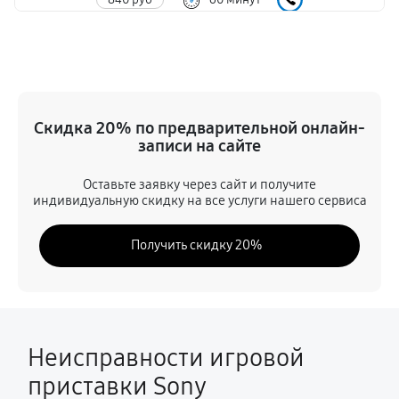
Замена системы охлаждения
1200 руб
60 минут
Замена процессора
Скидка 20% по предварительной онлайн-
2640 руб
60 минут
записи на сайте
Замена оперативной памяти
Оставьте заявку через сайт и получите
индивидуальную скидку на все услуги нашего сервиса
1920 руб
60 минут
Получить скидку 20%
Замена кулера
660 руб
60 минут
Замена аудиоразъема
780 руб
60 минут
Неисправности игровой
приставки Sony
Замена Ethernet порта