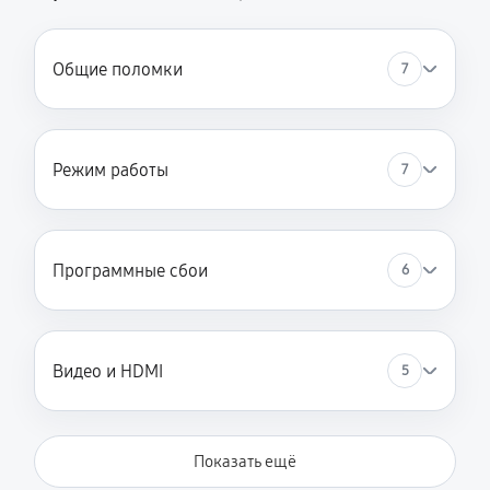
720 руб
60 минут
Замена разъёмов (HDMI, DVI, Дисплей порта)
Общие поломки
7
480 руб
60 минут
Замена модуля Wi-Fi
Режим работы
7
1320 руб
60 минут
Замена блока питания
1320 руб
60 минут
Программные сбои
6
Ремонт Blu-Ray
900 руб
60 минут
Видео и HDMI
5
Показать ещё