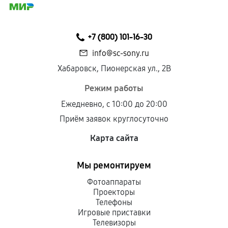
соблюдены следующие условия:
Предоставленные детали подходят по
техническим параметрам и не имеют внешних
+7 (800) 101-16-30
дефектов.
info@sc-sony.ru
Установка была выполнена нашим сервисным
Хабаровск, Пионерская ул., 2В
центром.
При этом гарантия на сами комплектующие
Режим работы
остается на стороне производителя или
Ежедневно, с 10:00 до 20:00
продавца. За качество сторонних деталей
Приём заявок круглосуточно
сервисный центр ответственности не несет.
Карта сайта
Мы ремонтируем
Фотоаппараты
Проекторы
Телефоны
Игровые приставки
Телевизоры