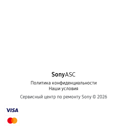
механические повреждения, попадание влаги,
перегрев, коррозия.
Самостоятельный ремонт или вмешательство
третьих лиц.
Естественный износ деталей, если иное не
предусмотрено отдельно.
Обращение после окончания гарантийного
срока.
Программные сбои, если это не указано в
Sony
ASC
отдельных условиях.
Политика конфиденциальности
Наши условия
Если комплектующие куплены
Сервисный центр по ремонту Sony ©
2026
самостоятельно
Гарантия на выполненные работы может
сохраняться полностью или частично, если