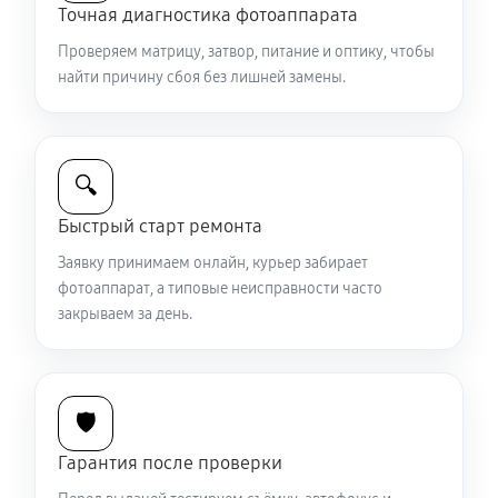
Точная диагностика фотоаппарата
2040 руб
60 минут
Проверяем матрицу, затвор, питание и оптику, чтобы
Комплексная чистка фотоаппарата Sony ZV-1 II
найти причину сбоя без лишней замены.
4200 руб
60 минут
Программный ремонт фотоаппарата Sony ZV-1 II
🔍
3480 руб
60 минут
Быстрый старт ремонта
Заявку принимаем онлайн, курьер забирает
фотоаппарат, а типовые неисправности часто
закрываем за день.
🛡️
Гарантия после проверки