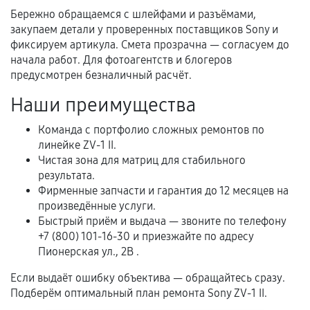
Когда гарантия не действует
Бережно обращаемся с шлейфами и разъёмами,
закупаем детали у проверенных поставщиков Sony и
Нарушение правил эксплуатации,
фиксируем артикула. Смета прозрачна — согласуем до
механические повреждения, попадание влаги,
начала работ. Для фотоагентств и блогеров
перегрев, коррозия.
предусмотрен безналичный расчёт.
Самостоятельный ремонт или вмешательство
Наши преимущества
третьих лиц.
Естественный износ деталей, если иное не
Команда с портфолио сложных ремонтов по
предусмотрено отдельно.
линейке ZV-1 II.
Чистая зона для матриц для стабильного
Обращение после окончания гарантийного
результата.
срока.
Фирменные запчасти и гарантия до 12 месяцев на
произведённые услуги.
Программные сбои, если это не указано в
Быстрый приём и выдача — звоните по телефону
отдельных условиях.
+7 (800) 101-16-30 и приезжайте по адресу
Пионерская ул., 2В .
Если выдаёт ошибку объектива — обращайтесь сразу.
Если комплектующие куплены
Подберём оптимальный план ремонта Sony ZV-1 II.
самостоятельно