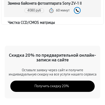
Замена байонета фотоаппарата Sony ZV-1 II
4080 руб
60 минут
Чистка CCD/CMOS матрицы
4200 руб
60 минут
Устранение битых пикселей на CCD/CMOS матрице
4680 руб
60 минут
Скидка 20% по предварительной онлайн-
записи на сайте
Замена платы отсека карты памяти
4560 руб
60 минут
Оставьте заявку через сайт и получите
индивидуальную скидку на все услуги нашего сервиса
Замена материнской платы
Получить скидку 20%
3960 руб
60 минут
Замена затвора фотоаппарата Sony ZV-1 II