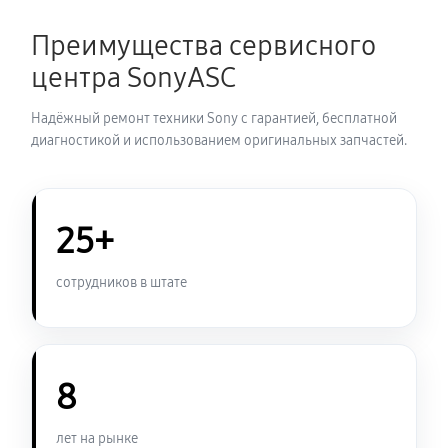
2760 руб
60 минут
Преимущества сервисного
Замена корпуса фотоаппарата Sony ZV-1 II
центра SonyASC
2640 руб
60 минут
Надёжный ремонт техники Sony с гарантией, бесплатной
Замена контроллера питания
диагностикой и использованием оригинальных запчастей.
3000 руб
60 минут
Замена дисплея (экрана)
25+
2640 руб
60 минут
сотрудников в штате
Замена фокусировочного экрана
3240 руб
60 минут
8
Замена устройства стабилизации
3420 руб
60 минут
лет на рынке