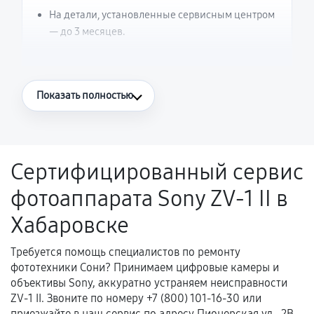
На детали, установленные сервисным центром
— до 3 месяцев.
Что считается гарантийным случаем
Показать полностью
Повторное возникновение неисправности,
напрямую связанной с выполненным
ремонтом.
Сертифицированный сервис
Поломка установленной детали при
фотоаппарата Sony ZV-1 II в
нормальной эксплуатации в течение
гарантийного срока.
Хабаровске
Несоответствие комплектующей заявленным
техническим характеристикам.
Требуется помощь специалистов по ремонту
фототехники Сони? Принимаем цифровые камеры и
объективы Sony, аккуратно устраняем неисправности
ZV-1 II. Звоните по номеру +7 (800) 101-16-30 или
Документы для подтверждения
приезжайте в наш сервис по адресу Пионерская ул., 2В