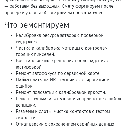
гарантии
— работаем без выходных. Смету формируем после
проверки узлов и обговариваем сроки заранее.
Гарантийный талон.
Что ремонтируем
Акт выполненных работ с датой, перечнем
услуг и сроком гарантии.
Калибровка ресурса затвора с проверкой
выдержек.
Документы на установленные комплектующие
Чистка и калибровка матрицы с контролем
и кассовый чек.
горячих пикселей.
Восстановление крепления после падения с
юстировкой.
Расширенная гарантия
Ремонт автофокуса по сервисной карте.
Пайка платы на ИК-станции с логированием
В некоторых случаях возможно оформление
ошибок.
расширенной гарантии. Стоимость, сроки и
Ремонт подсветки с калибровкой яркости.
Ремонт башмака вспышки и исправление ошибок
условия продления согласовываются отдельно и
вспышки.
фиксируются в документах.
Разъёмы и слоты: чистка контактов с тестом
скорости.
Откат версии с сохранением серийных данных.