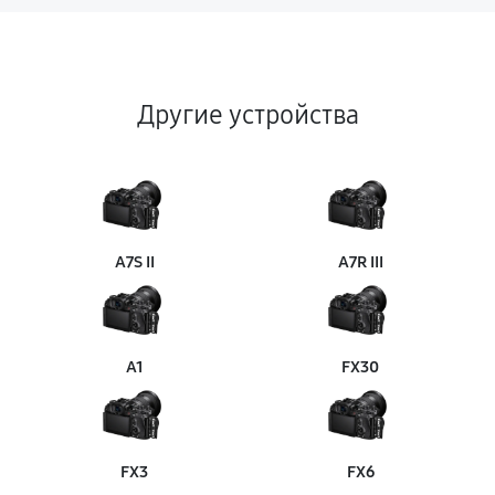
Другие устройства
A7S II
A7R III
A1
FX30
FX3
FX6