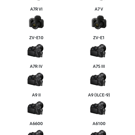
A7R VI
A7 V
ZV‑E10
ZV‑E1
A7R IV
A7S III
A9 II
A9 (ILCE‑9)
A6600
A6100