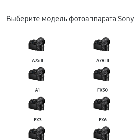
Выберите модель фотоаппарата Sony
A7S II
A7R III
A1
FX30
FX3
FX6