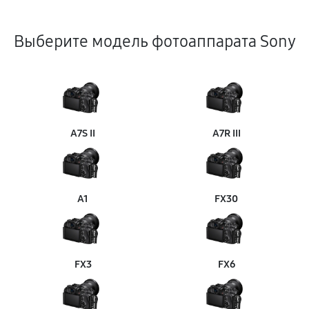
Выберите модель фотоаппарата Sony
A7S II
A7R III
A1
FX30
FX3
FX6