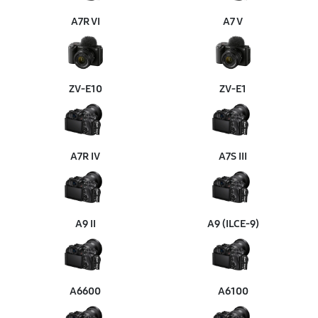
A7R VI
A7 V
ZV‑E10
ZV‑E1
A7R IV
A7S III
A9 II
A9 (ILCE‑9)
A6600
A6100