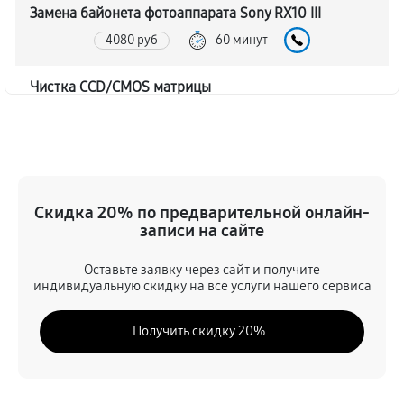
Замена байонета фотоаппарата Sony RX10 III
4080 руб
60 минут
Чистка CCD/CMOS матрицы
4200 руб
60 минут
Устранение битых пикселей на CCD/CMOS матрице
4680 руб
60 минут
Скидка 20% по предварительной онлайн-
записи на сайте
Замена платы отсека карты памяти
4560 руб
60 минут
Оставьте заявку через сайт и получите
индивидуальную скидку на все услуги нашего сервиса
Замена материнской платы
Получить скидку 20%
3960 руб
60 минут
Замена затвора фотоаппарата Sony RX10 III