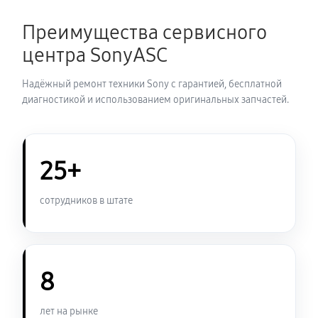
2760 руб
60 минут
Преимущества сервисного
Замена корпуса фотоаппарата Sony RX10 III
центра SonyASC
2640 руб
60 минут
Надёжный ремонт техники Sony с гарантией, бесплатной
Замена контроллера питания
диагностикой и использованием оригинальных запчастей.
3000 руб
60 минут
Замена дисплея (экрана)
25+
2640 руб
60 минут
сотрудников в штате
Замена фокусировочного экрана
3240 руб
60 минут
8
Замена устройства стабилизации
3420 руб
60 минут
лет на рынке