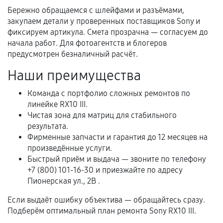
Когда гарантия не действует
Бережно обращаемся с шлейфами и разъёмами,
закупаем детали у проверенных поставщиков Sony и
Нарушение правил эксплуатации,
фиксируем артикула. Смета прозрачна — согласуем до
механические повреждения, попадание влаги,
начала работ. Для фотоагентств и блогеров
перегрев, коррозия.
предусмотрен безналичный расчёт.
Самостоятельный ремонт или вмешательство
Наши преимущества
третьих лиц.
Естественный износ деталей, если иное не
Команда с портфолио сложных ремонтов по
предусмотрено отдельно.
линейке RX10 III.
Чистая зона для матриц для стабильного
Обращение после окончания гарантийного
результата.
срока.
Фирменные запчасти и гарантия до 12 месяцев на
произведённые услуги.
Программные сбои, если это не указано в
Быстрый приём и выдача — звоните по телефону
отдельных условиях.
+7 (800) 101-16-30 и приезжайте по адресу
Пионерская ул., 2В .
Если выдаёт ошибку объектива — обращайтесь сразу.
Если комплектующие куплены
Подберём оптимальный план ремонта Sony RX10 III.
самостоятельно