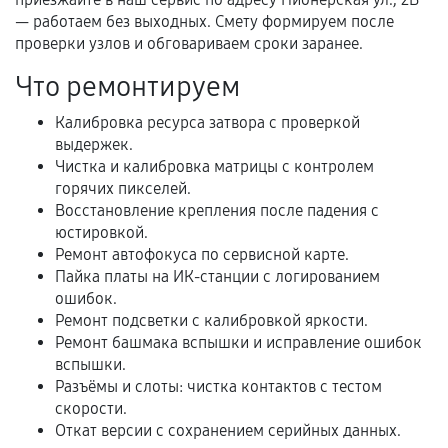
гарантии
— работаем без выходных. Смету формируем после
проверки узлов и обговариваем сроки заранее.
Гарантийный талон.
Что ремонтируем
Акт выполненных работ с датой, перечнем
услуг и сроком гарантии.
Калибровка ресурса затвора с проверкой
выдержек.
Документы на установленные комплектующие
Чистка и калибровка матрицы с контролем
и кассовый чек.
горячих пикселей.
Восстановление крепления после падения с
юстировкой.
Расширенная гарантия
Ремонт автофокуса по сервисной карте.
Пайка платы на ИК-станции с логированием
В некоторых случаях возможно оформление
ошибок.
расширенной гарантии. Стоимость, сроки и
Ремонт подсветки с калибровкой яркости.
Ремонт башмака вспышки и исправление ошибок
условия продления согласовываются отдельно и
вспышки.
фиксируются в документах.
Разъёмы и слоты: чистка контактов с тестом
скорости.
Откат версии с сохранением серийных данных.