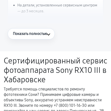
На детали, установленные сервисным центром
— до 3 месяцев.
Что считается гарантийным случаем
Показать полностью
Повторное возникновение неисправности,
напрямую связанной с выполненным
ремонтом.
Сертифицированный сервис
Поломка установленной детали при
фотоаппарата Sony RX10 III в
нормальной эксплуатации в течение
гарантийного срока.
Хабаровске
Несоответствие комплектующей заявленным
техническим характеристикам.
Требуется помощь специалистов по ремонту
фототехники Сони? Принимаем цифровые камеры и
объективы Sony, аккуратно устраняем неисправности
RX10 III. Звоните по номеру +7 (800) 101-16-30 или
Документы для подтверждения
приезжайте в наш сервис по адресу Пионерская ул., 2В