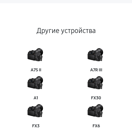
Другие устройства
A7S II
A7R III
A1
FX30
FX3
FX6