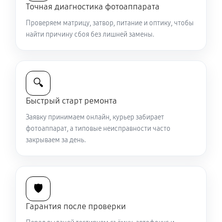
Точная диагностика фотоаппарата
2040 руб
60 минут
Проверяем матрицу, затвор, питание и оптику, чтобы
Комплексная чистка фотоаппарата Sony RX10 III
найти причину сбоя без лишней замены.
4200 руб
60 минут
Программный ремонт фотоаппарата Sony RX10 III
🔍
3480 руб
60 минут
Быстрый старт ремонта
Заявку принимаем онлайн, курьер забирает
фотоаппарат, а типовые неисправности часто
закрываем за день.
🛡️
Гарантия после проверки