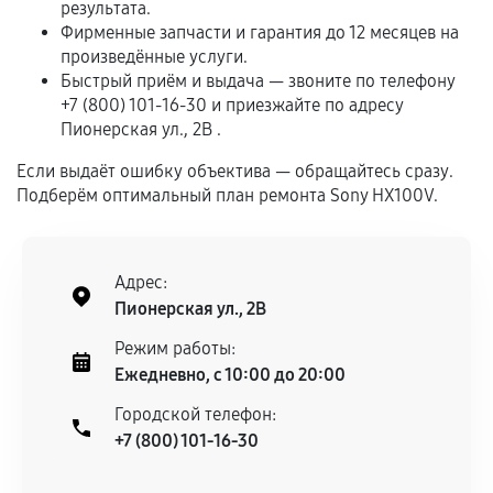
результата.
срока.
Фирменные запчасти и гарантия до 12 месяцев на
произведённые услуги.
Программные сбои, если это не указано в
Быстрый приём и выдача — звоните по телефону
отдельных условиях.
+7 (800) 101-16-30 и приезжайте по адресу
Пионерская ул., 2В .
Если выдаёт ошибку объектива — обращайтесь сразу.
Если комплектующие куплены
Подберём оптимальный план ремонта Sony HX100V.
самостоятельно
Гарантия на выполненные работы может
сохраняться полностью или частично, если
Адрес:
соблюдены следующие условия:
Пионерская ул., 2В
Предоставленные детали подходят по
Режим работы:
техническим параметрам и не имеют внешних
Ежедневно, с 10:00 до 20:00
дефектов.
Городской телефон:
Установка была выполнена нашим сервисным
+7 (800) 101-16-30
центром.
При этом гарантия на сами комплектующие