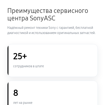
2760 руб
60 минут
Преимущества сервисного
Замена корпуса фотоаппарата Sony HX100V
центра SonyASC
2640 руб
60 минут
Надёжный ремонт техники Sony с гарантией, бесплатной
Замена контроллера питания
диагностикой и использованием оригинальных запчастей.
3000 руб
60 минут
Замена дисплея (экрана)
25+
2640 руб
60 минут
сотрудников в штате
Замена фокусировочного экрана
3240 руб
60 минут
8
Замена устройства стабилизации
3420 руб
60 минут
лет на рынке