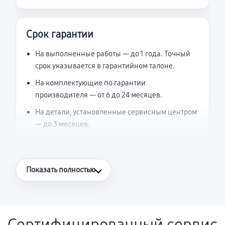
Срок гарантии
На выполненные работы — до 1 года. Точный
срок указывается в гарантийном талоне.
На комплектующие по гарантии
производителя — от 6 до 24 месяцев.
На детали, установленные сервисным центром
— до 3 месяцев.
Что считается гарантийным случаем
Показать полностью
Повторное возникновение неисправности,
напрямую связанной с выполненным
ремонтом.
Сертифицированный сервис