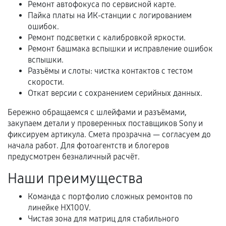
Расширенная гарантия
Ремонт автофокуса по сервисной карте.
Пайка платы на ИК-станции с логированием
В некоторых случаях возможно оформление
ошибок.
расширенной гарантии. Стоимость, сроки и
Ремонт подсветки с калибровкой яркости.
Ремонт башмака вспышки и исправление ошибок
условия продления согласовываются отдельно и
вспышки.
фиксируются в документах.
Разъёмы и слоты: чистка контактов с тестом
скорости.
Откат версии с сохранением серийных данных.
Когда гарантия не действует
Бережно обращаемся с шлейфами и разъёмами,
закупаем детали у проверенных поставщиков Sony и
Нарушение правил эксплуатации,
фиксируем артикула. Смета прозрачна — согласуем до
механические повреждения, попадание влаги,
начала работ. Для фотоагентств и блогеров
перегрев, коррозия.
предусмотрен безналичный расчёт.
Самостоятельный ремонт или вмешательство
Наши преимущества
третьих лиц.
Естественный износ деталей, если иное не
Команда с портфолио сложных ремонтов по
предусмотрено отдельно.
линейке HX100V.
Чистая зона для матриц для стабильного
Обращение после окончания гарантийного