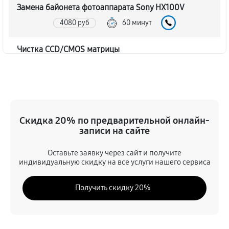
Замена байонета фотоаппарата Sony HX100V
4080 руб
60 минут
Чистка CCD/CMOS матрицы
4200 руб
60 минут
Устранение битых пикселей на CCD/CMOS матрице
4680 руб
60 минут
Скидка 20% по предварительной онлайн-
записи на сайте
Замена платы отсека карты памяти
4560 руб
60 минут
Оставьте заявку через сайт и получите
индивидуальную скидку на все услуги нашего сервиса
Замена материнской платы
Получить скидку 20%
3960 руб
60 минут
Замена затвора фотоаппарата Sony HX100V