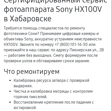
Поломка установленной детали при
фотоаппарата Sony HX100V
нормальной эксплуатации в течение
гарантийного срока.
в Хабаровске
Несоответствие комплектующей заявленным
техническим характеристикам.
Требуется помощь специалистов по ремонту
фототехники Сони? Принимаем цифровые камеры и
объективы Sony, аккуратно устраняем неисправности
HX100V. Звоните по номеру +7 (800) 101-16-30 или
Документы для подтверждения
приезжайте в наш сервис по адресу Пионерская ул., 2В
гарантии
— работаем без выходных. Смету формируем после
проверки узлов и обговариваем сроки заранее.
Гарантийный талон.
Что ремонтируем
Акт выполненных работ с датой, перечнем
услуг и сроком гарантии.
Калибровка ресурса затвора с проверкой
выдержек.
Документы на установленные комплектующие
Чистка и калибровка матрицы с контролем
и кассовый чек.
горячих пикселей.
Восстановление крепления после падения с
юстировкой.