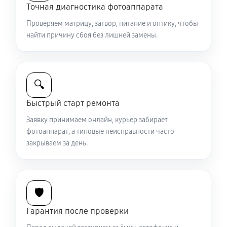
Точная диагностика фотоаппарата
2040 руб
60 минут
Проверяем матрицу, затвор, питание и оптику, чтобы
Комплексная чистка фотоаппарата Sony HX100V
найти причину сбоя без лишней замены.
4200 руб
60 минут
Программный ремонт фотоаппарата Sony HX100V
🔍
3480 руб
60 минут
Быстрый старт ремонта
Заявку принимаем онлайн, курьер забирает
фотоаппарат, а типовые неисправности часто
закрываем за день.
🛡️
Гарантия после проверки