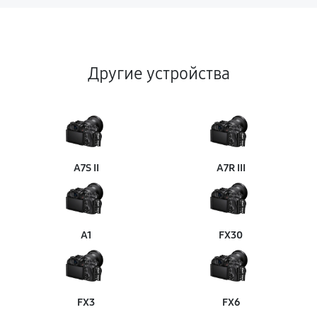
Другие устройства
A7S II
A7R III
A1
FX30
FX3
FX6