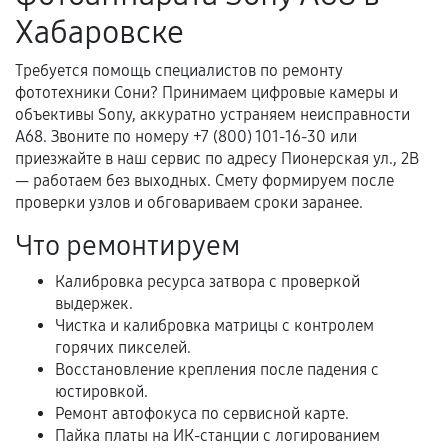
гарантийного срока.
Хабаровске
Несоответствие комплектующей заявленным
техническим характеристикам.
Требуется помощь специалистов по ремонту
фототехники Сони? Принимаем цифровые камеры и
объективы Sony, аккуратно устраняем неисправности
A68. Звоните по номеру +7 (800) 101-16-30 или
Документы для подтверждения
приезжайте в наш сервис по адресу Пионерская ул., 2В
гарантии
— работаем без выходных. Смету формируем после
проверки узлов и обговариваем сроки заранее.
Гарантийный талон.
Что ремонтируем
Акт выполненных работ с датой, перечнем
услуг и сроком гарантии.
Калибровка ресурса затвора с проверкой
выдержек.
Документы на установленные комплектующие
Чистка и калибровка матрицы с контролем
и кассовый чек.
горячих пикселей.
Восстановление крепления после падения с
юстировкой.
Расширенная гарантия
Ремонт автофокуса по сервисной карте.
Пайка платы на ИК-станции с логированием