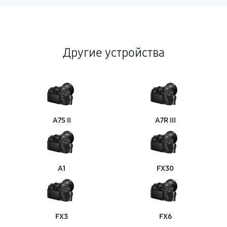
Другие устройства
A7S II
A7R III
A1
FX30
FX3
FX6