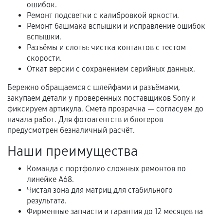
В некоторых случаях возможно оформление
ошибок.
расширенной гарантии. Стоимость, сроки и
Ремонт подсветки с калибровкой яркости.
Ремонт башмака вспышки и исправление ошибок
условия продления согласовываются отдельно и
вспышки.
фиксируются в документах.
Разъёмы и слоты: чистка контактов с тестом
скорости.
Откат версии с сохранением серийных данных.
Когда гарантия не действует
Бережно обращаемся с шлейфами и разъёмами,
закупаем детали у проверенных поставщиков Sony и
Нарушение правил эксплуатации,
фиксируем артикула. Смета прозрачна — согласуем до
механические повреждения, попадание влаги,
начала работ. Для фотоагентств и блогеров
перегрев, коррозия.
предусмотрен безналичный расчёт.
Самостоятельный ремонт или вмешательство
Наши преимущества
третьих лиц.
Естественный износ деталей, если иное не
Команда с портфолио сложных ремонтов по
предусмотрено отдельно.
линейке A68.
Чистая зона для матриц для стабильного
Обращение после окончания гарантийного
результата.
срока.
Фирменные запчасти и гарантия до 12 месяцев на