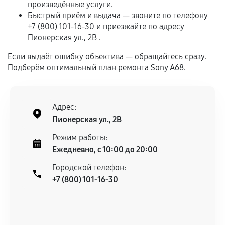
произведённые услуги.
Программные сбои, если это не указано в
Быстрый приём и выдача — звоните по телефону
отдельных условиях.
+7 (800) 101-16-30 и приезжайте по адресу
Пионерская ул., 2В .
Если выдаёт ошибку объектива — обращайтесь сразу.
Если комплектующие куплены
Подберём оптимальный план ремонта Sony A68.
самостоятельно
Гарантия на выполненные работы может
сохраняться полностью или частично, если
Адрес:
соблюдены следующие условия:
Пионерская ул., 2В
Предоставленные детали подходят по
Режим работы:
техническим параметрам и не имеют внешних
Ежедневно, с 10:00 до 20:00
дефектов.
Городской телефон:
Установка была выполнена нашим сервисным
+7 (800) 101-16-30
центром.
При этом гарантия на сами комплектующие
остается на стороне производителя или
продавца. За качество сторонних деталей