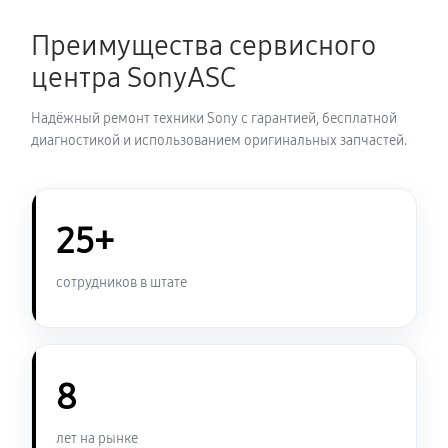
2760 руб
60 минут
Преимущества сервисного
Замена корпуса фотоаппарата Sony A68
центра SonyASC
2640 руб
60 минут
Надёжный ремонт техники Sony с гарантией, бесплатной
Замена контроллера питания
диагностикой и использованием оригинальных запчастей.
3000 руб
60 минут
Замена дисплея (экрана)
25+
2640 руб
60 минут
сотрудников в штате
Замена фокусировочного экрана
3240 руб
60 минут
8
Замена устройства стабилизации
3420 руб
60 минут
лет на рынке