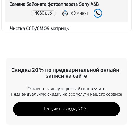
Замена байонета фотоаппарата Sony A68
4080 руб
60 минут
Чистка CCD/CMOS матрицы
4200 руб
60 минут
Устранение битых пикселей на CCD/CMOS матрице
4680 руб
60 минут
Скидка 20% по предварительной онлайн-
записи на сайте
Замена платы отсека карты памяти
4560 руб
60 минут
Оставьте заявку через сайт и получите
индивидуальную скидку на все услуги нашего сервиса
Замена материнской платы
Получить скидку 20%
3960 руб
60 минут
Замена затвора фотоаппарата Sony A68