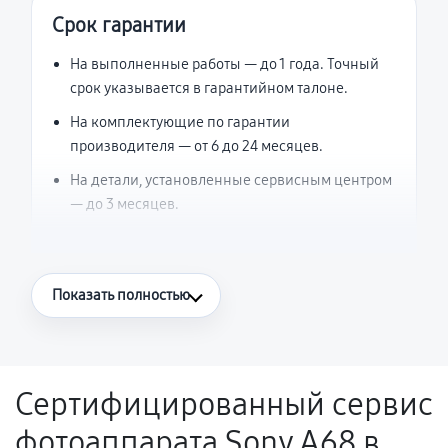
Срок гарантии
На выполненные работы — до 1 года. Точный
срок указывается в гарантийном талоне.
На комплектующие по гарантии
производителя — от 6 до 24 месяцев.
На детали, установленные сервисным центром
— до 3 месяцев.
Что считается гарантийным случаем
Показать полностью
Повторное возникновение неисправности,
напрямую связанной с выполненным
ремонтом.
Сертифицированный сервис
Поломка установленной детали при
фотоаппарата Sony A68 в
нормальной эксплуатации в течение