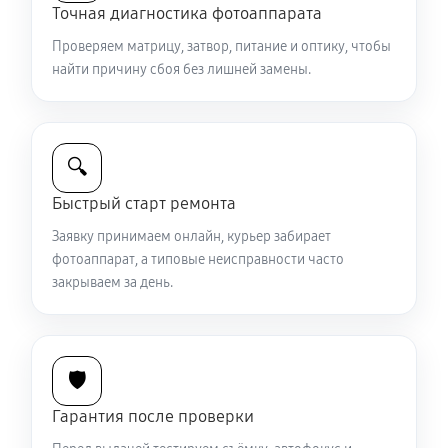
Точная диагностика фотоаппарата
2040 руб
60 минут
Проверяем матрицу, затвор, питание и оптику, чтобы
Комплексная чистка фотоаппарата Sony A68
найти причину сбоя без лишней замены.
4200 руб
60 минут
Программный ремонт фотоаппарата Sony A68
🔍
3480 руб
60 минут
Быстрый старт ремонта
Заявку принимаем онлайн, курьер забирает
фотоаппарат, а типовые неисправности часто
закрываем за день.
🛡️
Гарантия после проверки