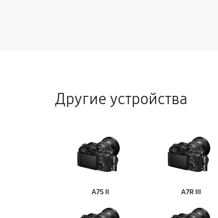
Другие устройства
A7S II
A7R III