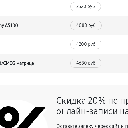
2520 руб
4080 руб
ony A5100
4200 руб
4680 руб
CD/CMOS матрице
4560 руб
и
Скидка 20% по п
3960 руб
онлайн-записи на
2760 руб
y A5100
Оставьте заявку через сайт и