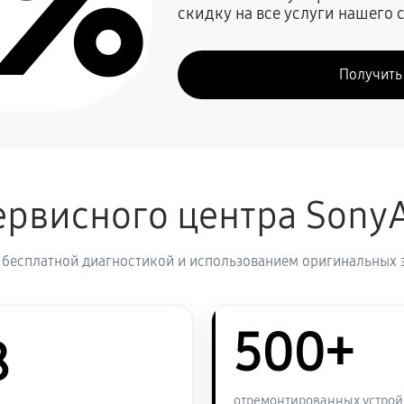
0%
скидку на все услуги нашего 
2640 руб
ny A5100
Получить
3000 руб
2640 руб
рвисного центра Sony
3240 руб
 бесплатной диагностикой и использованием оригинальных 
3420 руб
500+
3240 руб
8
2520 руб
отремонтированных устрой