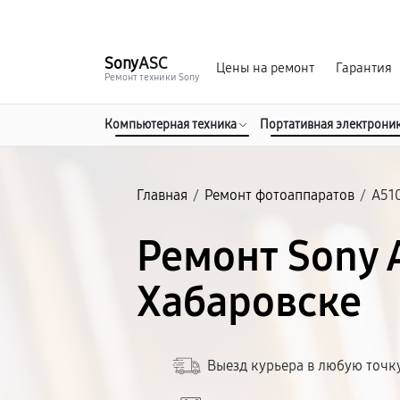
г. Хабаровск
Ежедневно, с 10:00 до 20:00
Sony
ASC
Цены на ремонт
Гарантия
Ремонт техники Sony
Компьютерная техника
Портативная электрони
Главная
/
Ремонт фотоаппаратов
/
A51
Ремонт Sony 
Хабаровске
Выезд курьера в любую точк