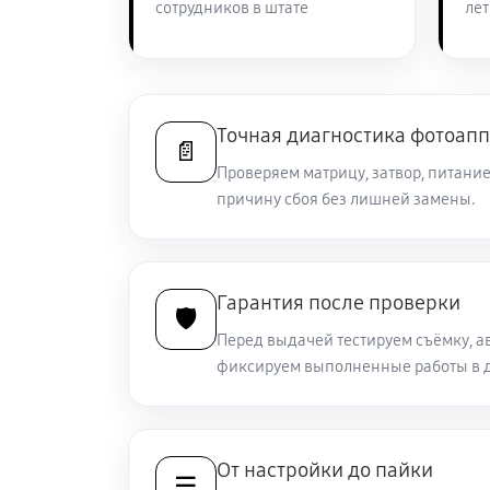
сотрудников в штате
лет
Замена линз фотоаппарата Sony 
Замена диска управления
Точная диагностика фотоап
📄
Проверяем матрицу, затвор, питание
причину сбоя без лишней замены.
Замена вспышки фотоаппарата So
Юстировка фотоаппарата Sony A
Гарантия после проверки
🛡️
Перед выдачей тестируем съёмку, а
Комплексная чистка фотоаппарат
фиксируем выполненные работы в д
Программный ремонт фотоаппара
От настройки до пайки
☰