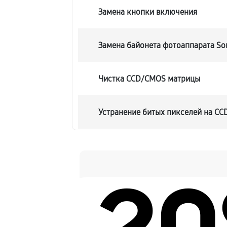
Замена кнопки включения
Замена байонета фотоаппарата S
Чистка CCD/CMOS матрицы
Устранение битых пикселей на C
Замена платы отсека карты памят
Замена материнской платы
Замена затвора фотоаппарата Son