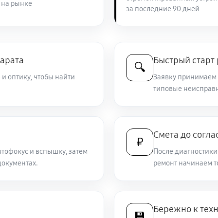
 на рынке
за последние 90 дней
2940 руб
A5100
2520 руб
парата
Быстрый старт
🔍
 и оптику, чтобы найти
Заявку принимаем 
3660 руб
типовые неисправн
ny A5100
2040 руб
5100
Смета до согла
₽
втофокус и вспышку, затем
После диагностики 
4200 руб
а Sony A5100
окументах.
ремонт начинаем т
3480 руб
та Sony A5100
Бережно к тех
💾