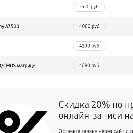
2520 руб
4080 руб
ny A3500
4200 руб
4680 руб
CD/CMOS матрице
4560 руб
и
Скидка 20% по п
3960 руб
онлайн-записи на
2760 руб
y A3500
Оставьте заявку через сайт и