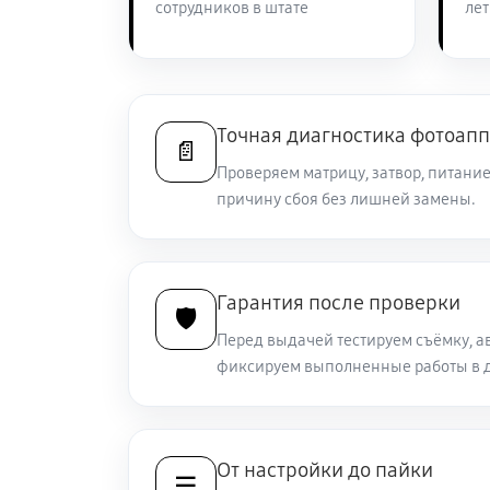
сотрудников в штате
лет
Замена линз фотоаппарата Sony A
Замена диска управления
Точная диагностика фотоап
📄
Проверяем матрицу, затвор, питание
причину сбоя без лишней замены.
Замена вспышки фотоаппарата So
Юстировка фотоаппарата Sony A3
Гарантия после проверки
🛡️
Перед выдачей тестируем съёмку, а
Комплексная чистка фотоаппарат
фиксируем выполненные работы в д
Программный ремонт фотоаппара
От настройки до пайки
☰