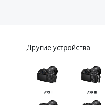
Другие устройства
A7S II
A7R III