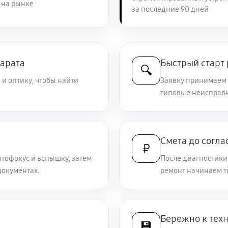
 на рынке
за последние 90 дней
2940 руб
3500
2520 руб
парата
Быстрый старт
🔍
 и оптику, чтобы найти
Заявку принимаем 
3660 руб
типовые неисправн
ny A3500
2040 руб
500
Смета до согла
₽
втофокус и вспышку, затем
После диагностики 
4200 руб
а Sony A3500
окументах.
ремонт начинаем т
3480 руб
та Sony A3500
Бережно к тех
💾