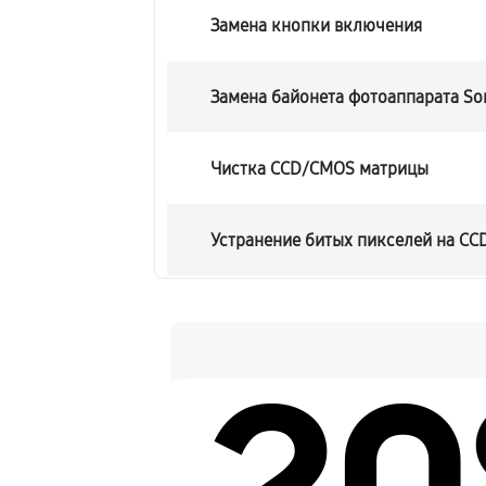
Замена кнопки включения
Замена байонета фотоаппарата So
Чистка CCD/CMOS матрицы
Устранение битых пикселей на C
Замена платы отсека карты памят
Замена материнской платы
Замена затвора фотоаппарата Son