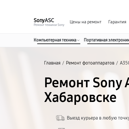
г. Хабаровск
Ежедневно, с 10:00 до 20:00
Sony
ASC
Цены на ремонт
Гарантия
Ремонт техники Sony
Компьютерная техника
Портативная электрони
Главная
/
Ремонт фотоаппаратов
/
A35
Ремонт Sony 
Хабаровске
Выезд курьера в любую точк