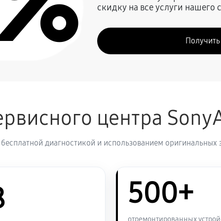
0%
скидку на все услуги нашего 
2640 руб
ny A3500
Получить
3000 руб
2640 руб
рвисного центра Sony
3240 руб
 бесплатной диагностикой и использованием оригинальных 
3420 руб
500+
3240 руб
8
2520 руб
отремонтированных устрой