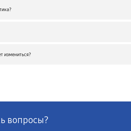
тика?
т измениться?
сь вопросы?