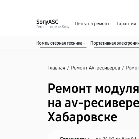
г. Хабаровск
Ежедневно, с 10:00 до 20:00
Sony
ASC
Цены на ремонт
Гарантия
Ремонт техники Sony
Компьютерная техника
Портативная электрони
Главная
/
Ремонт AV-ресиверов
/
Ремон
Ремонт модуля
на av-ресивере
Хабаровске