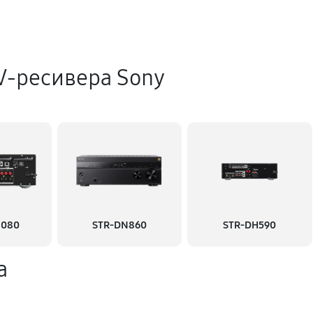
V-ресивера Sony
1080
STR-DN860
STR-DH590
а